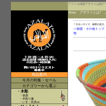
アフリカ雑貨アザライは西ア
Home
アザライとは?
＊大きいサイズ、細部の拡大
<<雑貨・その他トップ
他
商品案内
今月の特集・セール
カテゴリーから選ぶ
・木彫
・仮面
・木彫り像
・いす・民具etc
.