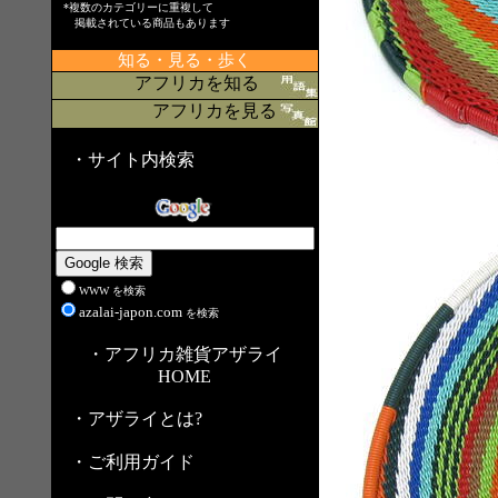
*複数のカテゴリーに重複して
掲載されている商品もあります
知る・見る・歩く
アフリカを知る
アフリカを見る
・サイト内検索
WWW を検索
azalai-japon.com
を検索
・アフリカ雑貨アザライ
HOME
・アザライとは?
・ご利用ガイド