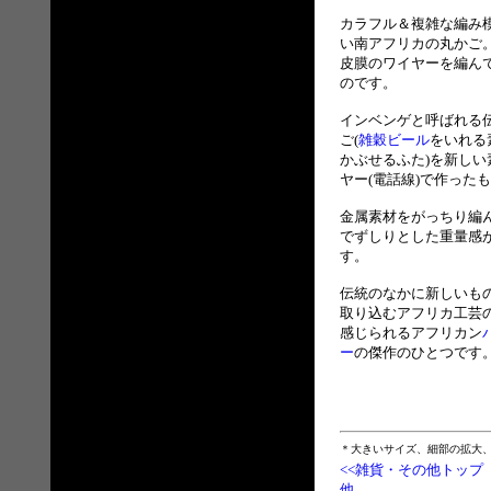
カラフル＆複雑な編み
い南アフリカの丸かご
皮膜のワイヤーを編ん
のです。
インベンゲと呼ばれる
ご(
雑穀ビール
をいれる
かぶせるふた)を新しい
ヤー(電話線)で作った
金属素材をがっちり編
でずしりとした重量感
す。
伝統のなかに新しいも
取り込むアフリカ工芸
感じられるアフリカン
ー
の傑作のひとつです
＊大きいサイズ、細部の拡大
<<雑貨・その他トップ
他