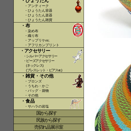
・ひょうたん
・アンティーク
・ひょうたん容器
・ひょうたん楽器
・ひょうたん雑貨
・布
・染め布
・織り布
・アップリケetc.
〇〇
・アフリカンプリント
・アクセサリー
・シルバーアクセサリー
・ビーズアクセサリー
(ネックレス)
(ブレスレット・ピアスetc.)
・雑貨・その他
・ブロンズ
・うちわ・かご
・バッグ・袋物
・その他
・食品
・サハラの岩塩
国から探す
〇
民族から探す
売切れ品展示室