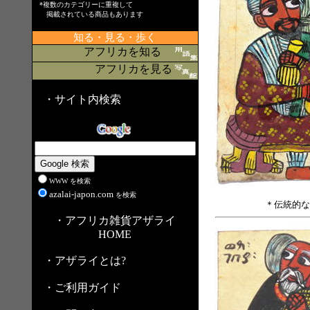
*複数のカテゴリーに重複して
掲載されている商品もあります
知る・見る・歩く
アフリカを知る
アフリカを見る
・サイト内検索
WWW を検索
azalai-japon.com
を検索
＊伝統的な
・アフリカ雑貨アザライ
HOME
・アザライとは?
・ご利用ガイド