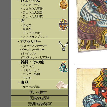
・ひょうたん
・アンティーク
・ひょうたん容器
・ひょうたん楽器
・ひょうたん雑貨
・布
・染め布
・織り布
・アップリケetc.
〇〇
・アフリカンプリント
・アクセサリー
・シルバーアクセサリー
・ビーズアクセサリー
(ネックレス)
(ブレスレット・ピアスetc.)
・雑貨・その他
・ブロンズ
・うちわ・かご
・バッグ・袋物
・その他
・食品
・サハラの岩塩
国から探す
〇
民族から探す
売切れ品展示室