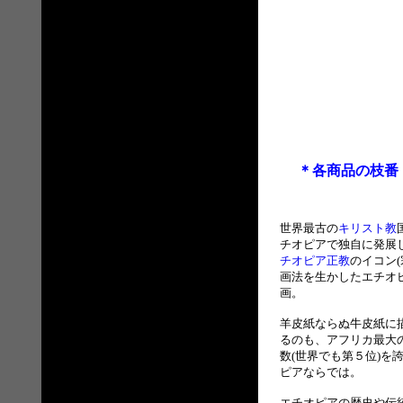
＊各商品の枝番
世界最古の
キリスト教
チオピアで独自に発展
チオピア正教
のイコン(
画法を生かしたエチオ
画。
羊皮紙ならぬ牛皮紙に
るのも、アフリカ最大
数(世界でも第５位)を
ピアならでは。
エチオピアの歴史や伝