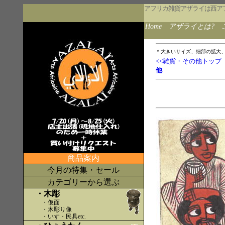
アフリカ雑貨アザライは西ア
Home
アザライとは?
＊大きいサイズ、細部の拡大
<<雑貨・その他トップ
他
商品案内
今月の特集・セール
カテゴリーから選ぶ
・木彫
・仮面
・木彫り像
・いす・民具etc
.