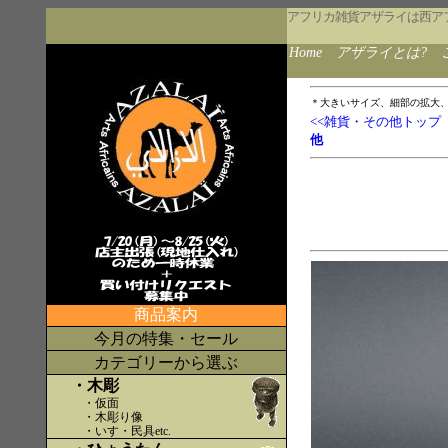
アフリカ雑貨アザライは西ア
Home
アザライとは?
＊大きいサイズ、細部の拡大
<<雑貨・その他トップ
他
商品案内
今月の特集・セール
カテゴリーから選ぶ
・木彫
・仮面
・木彫り像
・いす・民具etc
.