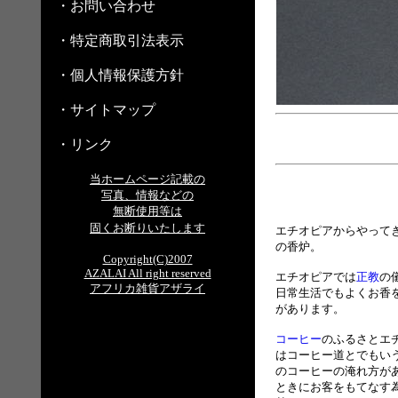
・お問い合わせ
・特定商取引法表示
・個人情報保護方針
・サイトマップ
・リンク
当ホームページ記載の
写真、情報などの
無断使用等は
固くお断りいたします
エチオピアからやって
の香炉。
Copyright(C)2007
AZALAI All right reserved
エチオピアでは
正教
の
アフリカ雑貨アザライ
日常生活でもよくお香
があります。
コーヒー
のふるさとエ
はコーヒー道とでもい
のコーヒーの淹れ方が
ときにお客をもてなす