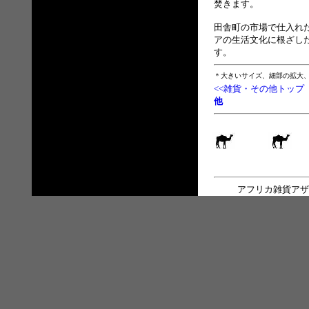
焚きます。
田舎町の市場で仕入れ
アの生活文化に根ざし
す。
＊大きいサイズ、細部の拡大
<<雑貨・その他トップ
他
アフリカ雑貨アザ