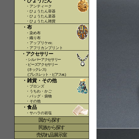
・ひょうたん
・アンティーク
・ひょうたん容器
・ひょうたん楽器
・ひょうたん雑貨
・布
・染め布
・織り布
・アップリケetc.
〇〇
・アフリカンプリント
・アクセサリー
・シルバーアクセサリー
・ビーズアクセサリー
(ネックレス)
(ブレスレット・ピアスetc.)
・雑貨・その他
・ブロンズ
・うちわ・かご
・バッグ・袋物
・その他
・食品
・サハラの岩塩
国から探す
〇
民族から探す
売切れ品展示室