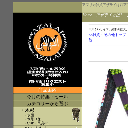
アフリカ雑貨アザライは西ア
Home
アザライとは?
＊大きいサイズ、細部の拡大
<<雑貨・その他トップ
他
商品案内
今月の特集・セール
カテゴリーから選ぶ
・木彫
・仮面
・木彫り像
・いす・民具etc
.