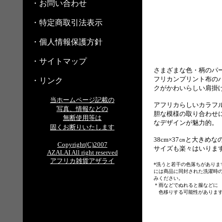
・お問い合わせ
・特定商取引法表示
・個人情報保護方針
・サイトマップ
さまざまな色・柄のパ
フリカンプリント布の
・リンク
クがかわいらしい肩掛
当ホームページ記載の
アフリカらしいカラフ
写真、情報などの
胆な模様の取り合わせ
無断使用等は
なデザインが魅力的。
固くお断りいたします
38cm×37㎝と大きめな
Copyright(C)2007
サイズも楽々はいりま
AZALAI All right reserved
アフリカ雑貨アザライ
*洗うと若干の色落ちがありま
には商品に同封された洗濯時
みください。
＊雨などでぬれると服などに
色移りする可能性がありま