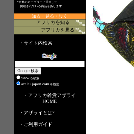
*複数のカテゴリーに重複して
掲載されている商品もあります
知る・見る・歩く
アフリカを知る
アフリカを見る
・サイト内検索
WWW を検索
azalai-japon.com
を検索
・アフリカ雑貨アザライ
HOME
・アザライとは?
・ご利用ガイド