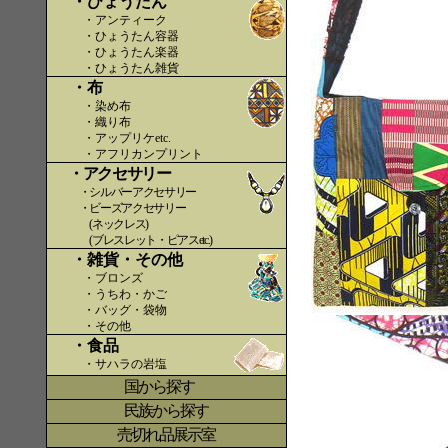
・ひょうたん
・アンティーク
・ひょうたん容器
・ひょうたん楽器
・ひょうたん雑貨
・布
・染め布
・織り布
・アップリケetc.
〇〇
・アフリカンプリント
・アクセサリー
・シルバーアクセサリー
・ビーズアクセサリー
(ネックレス)
(ブレスレット・ピアスetc.)
・雑貨・その他
・ブロンズ
・うちわ・かご
・バッグ・袋物
・その他
・食品
・サハラの岩塩
国から探す
〇
民族から探す
売切れ品展示室