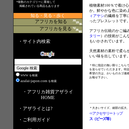
*複数のカテゴリーに重複して
植物素材100％で着け
掲載されている商品もあります
か。鮮やかな色に染め
知る・見る・歩く
ィアヤシ
の繊維を丁寧
ったブレスレットです
アフリカを知る
アフリカを見る
アフリカ伝統のかご編
タリー
）の技術がこん
・サイト内検索
もいかされています。
天然素材の素朴で柔ら
いい味を出しています
＊特に指定の無い限りこちら
を送らせていただきます。特
希望の方は、かいものカゴ連
WWW を検索
お報せ下さい。
azalai-japon.com
を検索
・アフリカ雑貨アザライ
HOME
・アザライとは?
＊大きいサイズ、細部の拡大
<<アクセサリートップ
ス（ビーズ等）
・ご利用ガイド