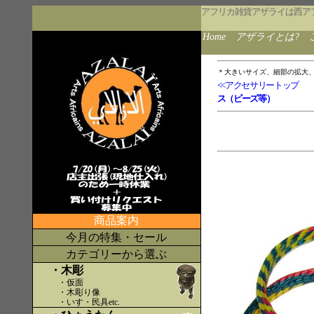
アフリカ雑貨アザライは西ア
Home
アザライとは?
＊大きいサイズ、細部の拡大
<<アクセサリートップ
ス（ビーズ等）
商品案内
今月の特集・セール
カテゴリーから選ぶ
・木彫
・仮面
・木彫り像
・いす・民具etc
.