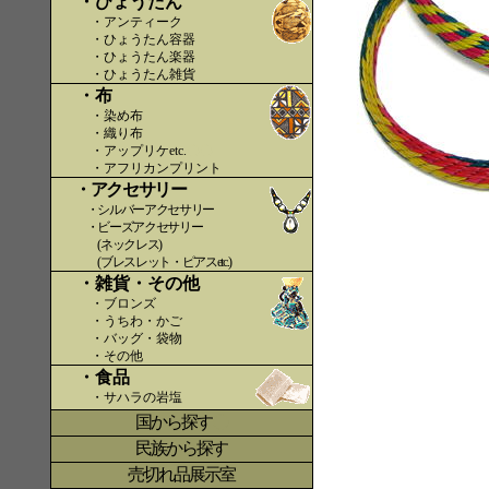
・ひょうたん
・アンティーク
・ひょうたん容器
・ひょうたん楽器
・ひょうたん雑貨
・布
・染め布
・織り布
・アップリケetc.
〇〇
・アフリカンプリント
・アクセサリー
・シルバーアクセサリー
・ビーズアクセサリー
(ネックレス)
(ブレスレット・ピアスetc.)
・雑貨・その他
・ブロンズ
・うちわ・かご
・バッグ・袋物
・その他
・食品
・サハラの岩塩
国から探す
〇
民族から探す
売切れ品展示室