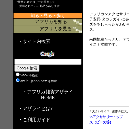
*複数のカテゴリーに重複して
掲載されている商品もあります
アフリカンアクセサリ
知る・見る・歩く
子安貝(タカラガイ)に
アフリカを知る
ズをあしらったかわい
アフリカを見る
ス。
南国情緒たっぷり、ア
・サイト内検索
イスト満載です。
WWW を検索
azalai-japon.com
を検索
・アフリカ雑貨アザライ
HOME
・アザライとは?
＊大きいサイズ、細部の拡大
<<アクセサリートップ
・ご利用ガイド
ス（ビーズ等）