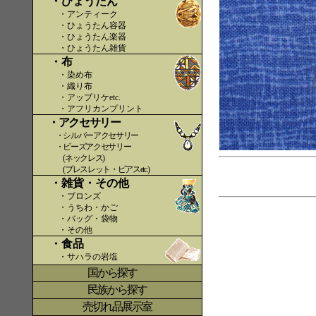
・ひょうたん
・アンティーク
・ひょうたん容器
・ひょうたん楽器
・ひょうたん雑貨
・布
・染め布
・織り布
・アップリケetc.
〇〇
・アフリカンプリント
・アクセサリー
・シルバーアクセサリー
・ビーズアクセサリー
(ネックレス)
(ブレスレット・ピアスetc.)
・雑貨・その他
・ブロンズ
・うちわ・かご
・バッグ・袋物
・その他
・食品
・サハラの岩塩
国から探す
〇
民族から探す
売切れ品展示室