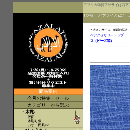
アフリカ雑貨アザライは西ア
Home
アザライとは?
＊大きいサイズ、細部の拡大
<<アクセサリートップ
ス（ビーズ等）
商品案内
今月の特集・セール
カテゴリーから選ぶ
・木彫
・仮面
・木彫り像
・いす・民具etc
.