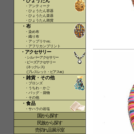
・ひょうたん
・アンティーク
・ひょうたん容器
・ひょうたん楽器
・ひょうたん雑貨
・布
・染め布
・織り布
・アップリケetc.
〇〇
・アフリカンプリント
・アクセサリー
・シルバーアクセサリー
・ビーズアクセサリー
(ネックレス)
(ブレスレット・ピアスetc.)
・雑貨・その他
・ブロンズ
・うちわ・かご
・バッグ・袋物
・その他
・食品
・サハラの岩塩
国から探す
〇
民族から探す
売切れ品展示室