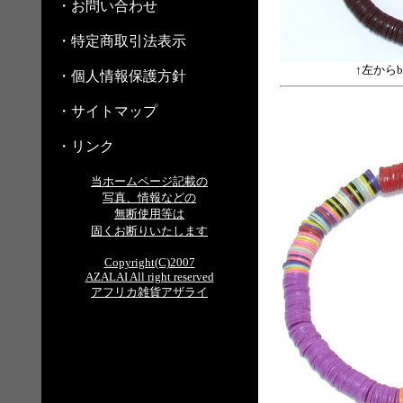
・お問い合わせ
・特定商取引法表示
↑左からb
・個人情報保護方針
・サイトマップ
・リンク
当ホームページ記載の
写真、情報などの
無断使用等は
固くお断りいたします
Copyright(C)2007
AZALAI All right reserved
アフリカ雑貨アザライ