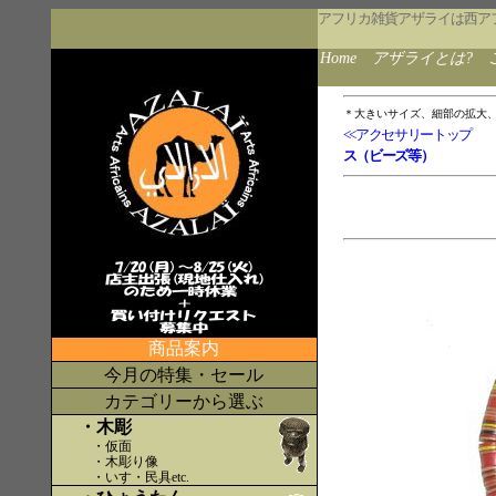
アフリカ雑貨アザライは西ア
Home
アザライとは?
＊大きいサイズ、細部の拡大
<<アクセサリートップ
ス（ビーズ等）
商品案内
今月の特集・セール
カテゴリーから選ぶ
・木彫
・仮面
・木彫り像
・いす・民具etc
.