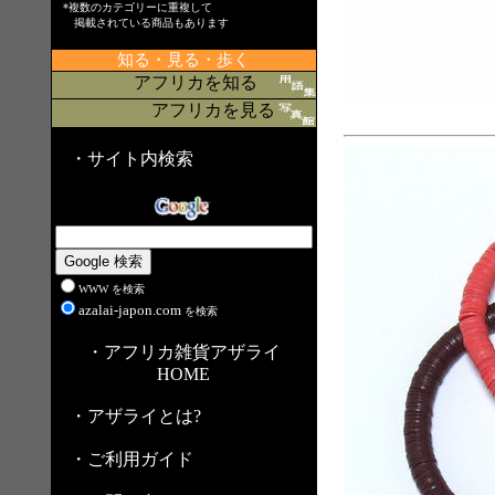
*複数のカテゴリーに重複して
掲載されている商品もあります
知る・見る・歩く
アフリカを知る
アフリカを見る
・サイト内検索
WWW を検索
azalai-japon.com
を検索
・アフリカ雑貨アザライ
HOME
・アザライとは?
・ご利用ガイド