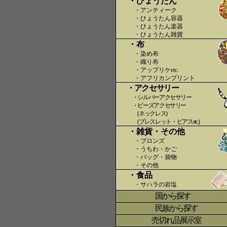
・ひょうたん
・アンティーク
・ひょうたん容器
・ひょうたん楽器
・ひょうたん雑貨
・布
・染め布
・織り布
・アップリケetc.
〇〇
・アフリカンプリント
・アクセサリー
・シルバーアクセサリー
・ビーズアクセサリー
(ネックレス)
(ブレスレット・ピアスetc.)
・雑貨・その他
・ブロンズ
・うちわ・かご
・バッグ・袋物
・その他
・食品
・サハラの岩塩
国から探す
〇
民族から探す
売切れ品展示室