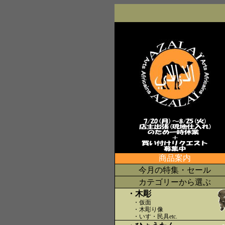
商品案内
今月の特集・セール
カテゴリーから選ぶ
・木彫
・仮面
・木彫り像
・いす・民具etc
.