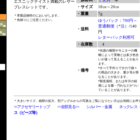
エスニックテイスト満載のレザー
・サイズ
18㎝～20㎝
ブレスレットです。
・重量
7g
＊革製品独特のにおいがします。
＊色移りにご注意ください。
ゆうパック：790円～
普通郵便（*注）
/140
・送料
円
レターパック利用可
・在庫数
4
*光源の種類やモニターの機
種によって実物とは多少色合
いが違って見えることがあり
ます。
*すべて手作りですので個々
・備考
の商品の大きさ、重さ等が異
なることがあります。
*製造過程、または年月の経
過による傷・汚れなどがつい
ていることがあります。
＊大きいサイズ、細部の拡大、別アングルからの写真をご覧になりたい方はお気軽にお申
<<アクセサリートップ
<<全部見る>>
シルバー・金属
ネックレス
ス（ビーズ等）