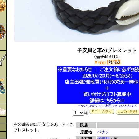
子安貝と革のブレスレット
（品番:bb2112）
￥650
＊かいものかごがご利用できないときは？
組
革の編み紐に子安貝をあしらった
・民族
ブレスレット。
・原産地
ベナン
・原材料
子安貝
・革