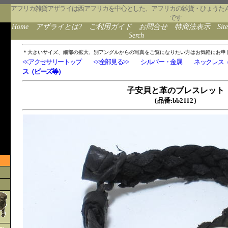
アフリカ雑貨アザライは西アフリカを中心とした、アフリカの雑貨・ひょうた
です
Home
アザライとは?
ご利用ガイド
お問合せ
特商法表示
Sit
Serch
＊大きいサイズ、細部の拡大、別アングルからの写真をご覧になりたい方はお気軽にお申
<<アクセサリートップ
<<全部見る>>
シルバー・金属
ネックレス
ス（ビーズ等）
子安貝と革のブレスレット
（品番:bb2112）