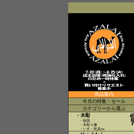
商品案内
今月の特集・セール
カテゴリーから選ぶ
・木彫
・仮面
・木彫り像
・いす・民具etc
.