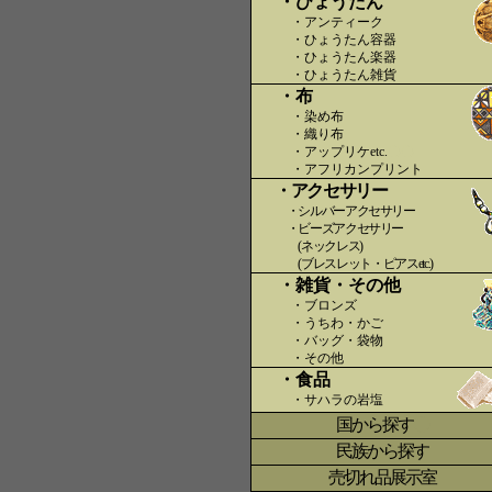
・ひょうたん
・アンティーク
・ひょうたん容器
・ひょうたん楽器
・ひょうたん雑貨
・布
・染め布
・織り布
・アップリケetc.
〇〇
・アフリカンプリント
・アクセサリー
・シルバーアクセサリー
・ビーズアクセサリー
(ネックレス)
(ブレスレット・ピアスetc.)
・雑貨・その他
・ブロンズ
・うちわ・かご
・バッグ・袋物
・その他
・食品
・サハラの岩塩
国から探す
〇
民族から探す
売切れ品展示室