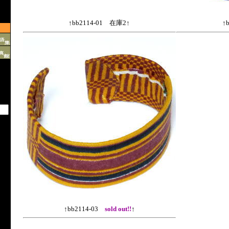
↑bb2114-01 在庫2↑
↑
↑bb2114-03
sold out!!
↑