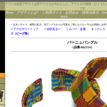
アフリカ雑貨アザライは西アフリカを中心とした、アフリカの雑貨・ひょうた
です
Home
アザライとは?
ご利用ガイド
お問合せ
特商法表示
Sit
Serch
＊大きいサイズ、細部の拡大、別アングルからの写真をご覧になりたい方はお気軽にお申
<<アクセサリートップ
<<全部見る>>
シルバー・金属
ネックレス
ス（ビーズ等）
パーニュバングル
（品番:bb2114）