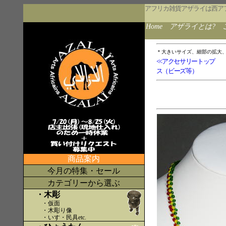
アフリカ雑貨アザライは西ア
Home
アザライとは?
＊大きいサイズ、細部の拡大
<<アクセサリートップ
ス（ビーズ等）
商品案内
今月の特集・セール
カテゴリーから選ぶ
・木彫
・仮面
・木彫り像
・いす・民具etc
.