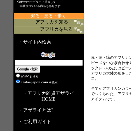
*複数のカテゴリーに重複して
掲載されている商品もあります
知る・見る・歩く
アフリカを知る
アフリカを見る
・サイト内検索
赤・黄・緑のアフリカ
ビーズをつなぎ合わせ
ックレスの先にはビー
アフリカ大陸の形をし
WWW を検索
ス。
azalai-japon.com
を検索
全てがアフリカンカラ
・アフリカ雑貨アザライ
でつくられた、アフリ
HOME
アイテムです。
・アザライとは?
・ご利用ガイド