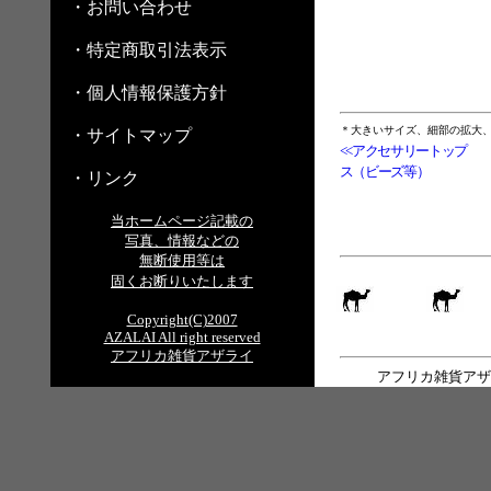
・お問い合わせ
・特定商取引法表示
・個人情報保護方針
＊大きいサイズ、細部の拡大
・サイトマップ
<<アクセサリートップ
ス（ビーズ等）
・リンク
当ホームページ記載の
写真、情報などの
無断使用等は
固くお断りいたします
Copyright(C)2007
AZALAI All right reserved
アフリカ雑貨アザライ
アフリカ雑貨アザ