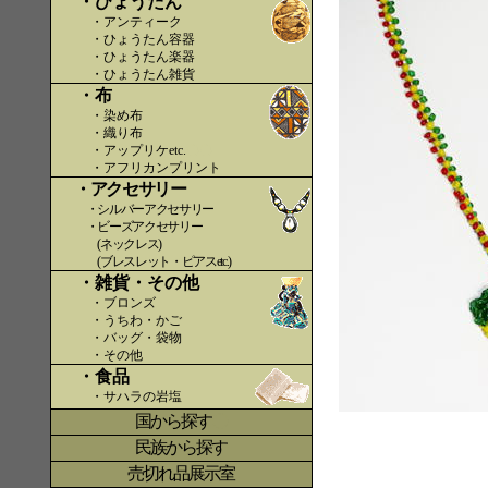
・ひょうたん
・アンティーク
・ひょうたん容器
・ひょうたん楽器
・ひょうたん雑貨
・布
・染め布
・織り布
・アップリケetc.
〇〇
・アフリカンプリント
・アクセサリー
・シルバーアクセサリー
・ビーズアクセサリー
(ネックレス)
(ブレスレット・ピアスetc.)
・雑貨・その他
・ブロンズ
・うちわ・かご
・バッグ・袋物
・その他
・食品
・サハラの岩塩
国から探す
〇
民族から探す
売切れ品展示室