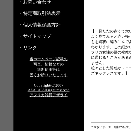
・お問い合わせ
・特定商取引法表示
・個人情報保護方針
【一見ただの赤くて太
・サイトマップ
よく見てみると赤い極
もを縄状に編みこんで
わかります。この細か
・リンク
フリカ女性の髪の複雑
に通じるところがある
当ホームページ記載の
ません。
写真、情報などの
粒々とした質感がユニ
無断使用等は
ズネックレスです。】
固くお断りいたします
Copyright(C)2007
AZALAI All right reserved
アフリカ雑貨アザライ
＊大きいサイズ、細部の拡大