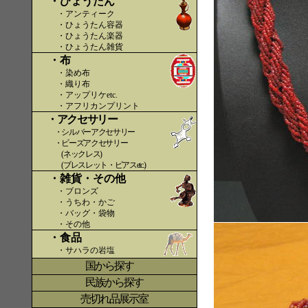
・ひょうたん
・アンティーク
・ひょうたん容器
・ひょうたん楽器
・ひょうたん雑貨
・布
・染め布
・織り布
・アップリケetc.
〇〇
・アフリカンプリント
・アクセサリー
・シルバーアクセサリー
・ビーズアクセサリー
(ネックレス)
(ブレスレット・ピアスetc.)
・雑貨・その他
・ブロンズ
・うちわ・かご
・バッグ・袋物
・その他
・食品
・サハラの岩塩
国から探す
〇
民族から探す
売切れ品展示室