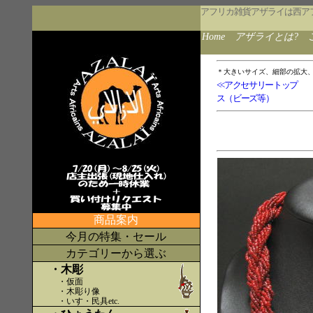
アフリカ雑貨アザライは西ア
Home
アザライとは?
＊大きいサイズ、細部の拡大
<<アクセサリートップ
ス（ビーズ等）
商品案内
今月の特集・セール
カテゴリーから選ぶ
・木彫
・仮面
・木彫り像
・いす・民具etc
.