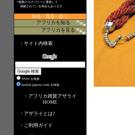
*複数のカテゴリーに重複して
掲載されている商品もあります
知る・見る・歩く
アフリカを知る
アフリカを見る
・サイト内検索
WWW を検索
azalai-japon.com
を検索
・アフリカ雑貨アザライ
HOME
・アザライとは?
・ご利用ガイド