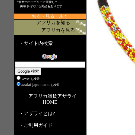
*複数のカテゴリーに重複して
掲載されている商品もあります
知る・見る・歩く
アフリカを知る
アフリカを見る
・サイト内検索
WWW を検索
azalai-japon.com
を検索
・アフリカ雑貨アザライ
HOME
・アザライとは?
・ご利用ガイド