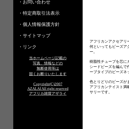
・お問い合わせ
・特定商取引法表示
・個人情報保護方針
・サイトマップ
アフリカンアクセアリ
・リンク
何といってもビーズア
ー。
当ホームページ記載の
樹脂性チューブを芯に
写真、情報などの
シードビーズを編んで
無断使用等は
ーブタイプのビーズネ
固くお断りいたします
色とりどりのビーズが
Copyright(C)2007
アフリカンテイスト満
AZALAI All right reserved
サリーです。
アフリカ雑貨アザライ