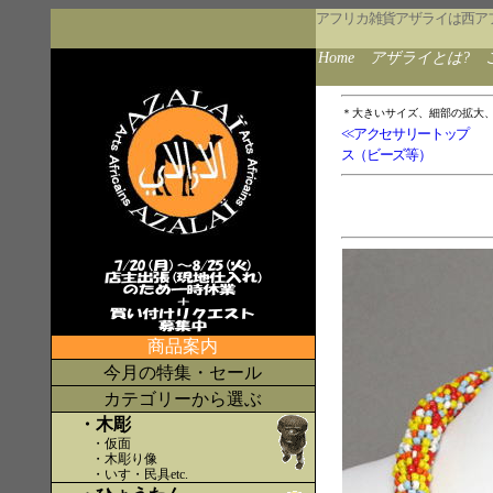
アフリカ雑貨アザライは西ア
Home
アザライとは?
＊大きいサイズ、細部の拡大
<<アクセサリートップ
ス（ビーズ等）
商品案内
今月の特集・セール
カテゴリーから選ぶ
・木彫
・仮面
・木彫り像
・いす・民具etc
.