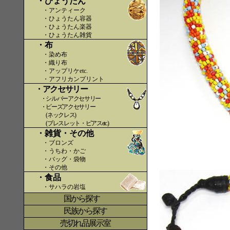
・ひょうたん
・アンティーク
・ひょうたん容器
・ひょうたん楽器
・ひょうたん雑貨
・布
・染め布
・織り布
・アップリケetc.
〇〇
・アフリカンプリント
・アクセサリー
・シルバーアクセサリー
・ビーズアクセサリー
(ネックレス)
(ブレスレット・ピアスetc.)
・雑貨・その他
・ブロンズ
・うちわ・かご
・バッグ・袋物
・その他
・食品
・サハラの岩塩
国から探す
〇
民族から探す
売切れ品展示室