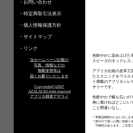
・お問い合わせ
・特定商取引法表示
・個人情報保護方針
・サイトマップ
・リンク
色鮮やかに染め上げた
当ホームページ記載の
スビーズのネックレス
写真、情報などの
無断使用等は
アフリカ伝統の皮革工
固くお断りいたします
たエスニック＆ワイル
ト満載のアフリカンレ
Copyright(C)2007
サリーです。
AZALAI All right reserved
アフリカ雑貨アザライ
色鮮やかで幅も広いの
身に着ければどこにい
こと間違いなし。
＊革製品独特のにおいがしま
＊雨や汗で湿った際に色移り
可能性があります。ご注意