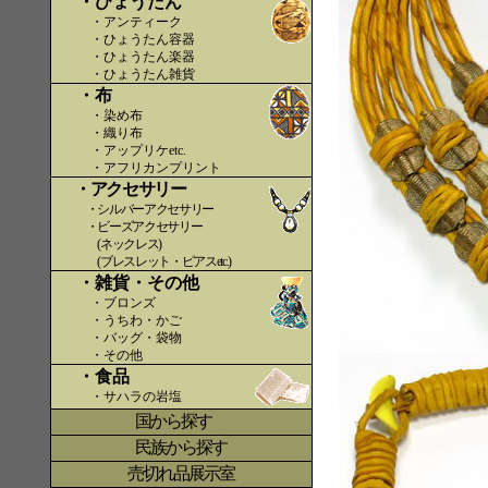
・ひょうたん
・アンティーク
・ひょうたん容器
・ひょうたん楽器
・ひょうたん雑貨
・布
・染め布
・織り布
・アップリケetc.
〇〇
・アフリカンプリント
・アクセサリー
・シルバーアクセサリー
・ビーズアクセサリー
(ネックレス)
(ブレスレット・ピアスetc.)
・雑貨・その他
・ブロンズ
・うちわ・かご
・バッグ・袋物
・その他
・食品
・サハラの岩塩
国から探す
〇
民族から探す
売切れ品展示室