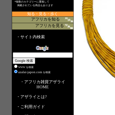
*複数のカテゴリーに重複して
掲載されている商品もあります
知る・見る・歩く
アフリカを知る
アフリカを見る
・サイト内検索
WWW を検索
azalai-japon.com
を検索
・アフリカ雑貨アザライ
HOME
・アザライとは?
・ご利用ガイド