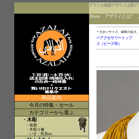
アフリカ雑貨アザライは西ア
Home
アザライとは?
＊大きいサイズ、細部の拡大
<<アクセサリートップ
ス（ビーズ等）
商品案内
今月の特集・セール
カテゴリーから選ぶ
・木彫
・仮面
・木彫り像
・いす・民具etc
.