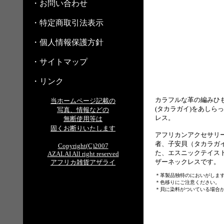
・お問い合わせ
・特定商取引法表示
・個人情報保護方針
・サイトマップ
・リンク
カラフルな革の編みひ
当ホームページ記載の
(タカラガイ)をあしら
写真、情報などの
レス。
無断使用等は
固くお断りいたします
アフリカンアクセサリ
者、子安貝（タカラガ
Copyright(C)2007
た、エスニックテイス
AZALAI All right reserved
ザーネックレスです。
アフリカ雑貨アザライ
＊革製品独特のにおいがしま
＊色移りにご注意ください。
＊貝に染料がついている場合