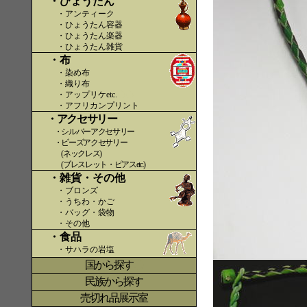
・ひょうたん
・アンティーク
・ひょうたん容器
・ひょうたん楽器
・ひょうたん雑貨
・布
・染め布
・織り布
・アップリケetc.
〇〇
・アフリカンプリント
・アクセサリー
・シルバーアクセサリー
・ビーズアクセサリー
(ネックレス)
(ブレスレット・ピアスetc.)
・雑貨・その他
・ブロンズ
・うちわ・かご
・バッグ・袋物
・その他
・食品
・サハラの岩塩
国から探す
〇
民族から探す
売切れ品展示室