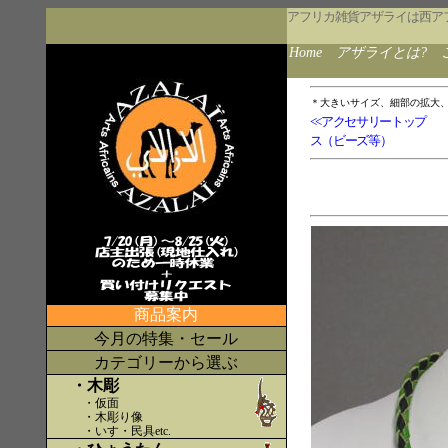
アフリカ雑貨アザライは西ア
Home
アザライとは?
＊大きいサイズ、細部の拡大
<<アクセサリートップ
ス（ビーズ等）
商品案内
今月の特集・セール
カテゴリーから選ぶ
・木彫
・仮面
・木彫り像
・いす・民具etc
.