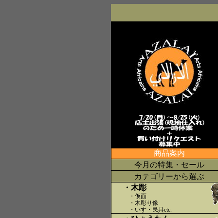
商品案内
今月の特集・セール
カテゴリーから選ぶ
・木彫
・仮面
・木彫り像
・いす・民具etc
.