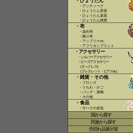
・ひょうたん
・アンティーク
・ひょうたん容器
・ひょうたん楽器
・ひょうたん雑貨
・布
・染め布
・織り布
・アップリケetc.
〇〇
・アフリカンプリント
・アクセサリー
・シルバーアクセサリー
・ビーズアクセサリー
(ネックレス)
(ブレスレット・ピアスetc.)
・雑貨・その他
・ブロンズ
・うちわ・かご
・バッグ・袋物
・その他
・食品
・サハラの岩塩
国から探す
〇
民族から探す
売切れ品展示室