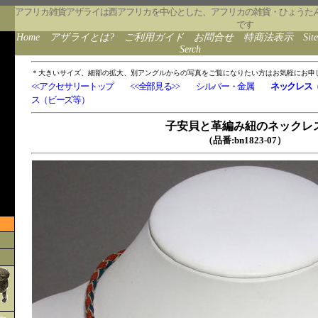
アフリカ雑貨アザライは西アフリカを中心とした、アフリカの雑貨・ひょうた
です
Home
アザライとは?
ご利用ガイド
お問合せ
特商法表示
Sit
Serch
＊大きいサイズ、細部の拡大、別アングルからの写真をご覧になりたい方はお気軽にお申
<<アクセサリートップ
<<全部見る>>
シルバー・金属
ネックレス
ス（ビーズ等）
子安貝と革編み紐のネックレ
（品番:bn1823-07）