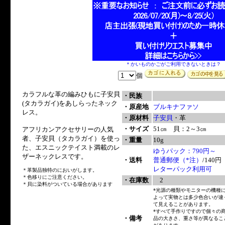
＊かいものかごがご利用できないときは？
個
カラフルな革の編みひもに子安貝
・民族
(タカラガイ)をあしらったネック
・原産地
ブルキナファソ
レス。
・原材料
子安貝
・革
・サイズ
51㎝ 貝：2～3㎝
アフリカンアクセサリーの人気
者、子安貝（タカラガイ）を使っ
・重量
10g
た、エスニックテイスト満載のレ
ゆうパック：790円～
ザーネックレスです。
・送料
普通郵便（*注）
/140円
レターパック利用可
＊革製品独特のにおいがします。
＊色移りにご注意ください。
・在庫数
2
＊貝に染料がついている場合があります
*光源の種類やモニターの機種
よって実物とは多少色合いが違
て見えることがあります。
*すべて手作りですので個々の
・備考
品の大きさ、重さ等が異なるこ