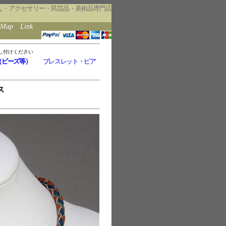
ん・アクセサリー・民芸品・美術品専門店
eMap
Link
し付けください
（ビーズ等）
ブレスレット・ピア
ス