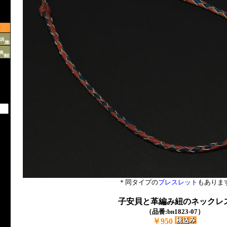
＊同タイプの
ブレスレット
もありま
子安貝と革編み紐のネックレ
（品番:bn1823-07）
￥950