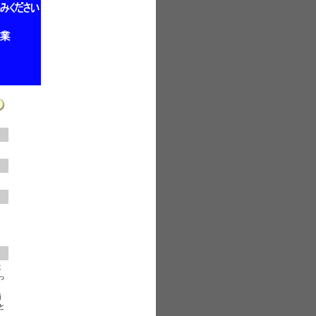
に
っ
商
と