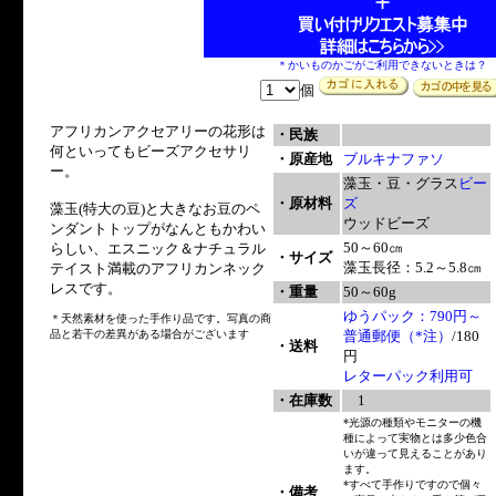
＊かいものかごがご利用できないときは？
個
アフリカンアクセアリーの花形は
・民族
何といってもビーズアクセサリ
・原産地
ブルキナファソ
ー。
藻玉・豆・グラス
ビー
・原材料
ズ
藻玉(特大の豆)と大きなお豆のペ
ウッドビーズ
ンダントトップがなんともかわい
50～60㎝
らしい、エスニック＆ナチュラル
・サイズ
藻玉長径：5.2～5.8㎝
テイスト満載のアフリカンネック
レスです。
・重量
50～60g
ゆうパック：790円～
＊天然素材を使った手作り品です。写真の商
品と若干の差異がある場合がございます
普通郵便（*注）
/180
・送料
円
レターパック利用可
・在庫数
1
*光源の種類やモニターの機
種によって実物とは多少色合
いが違って見えることがあり
ます。
*すべて手作りですので個々
・備考