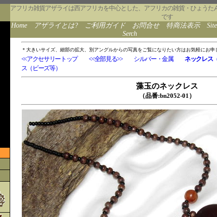
アフリカ雑貨アザライは西アフリカを中心とした、アフリカの雑貨・ひょうた
です
Home
アザライとは?
ご利用ガイド
お問合せ
特商法表示
Sit
Serch
＊大きいサイズ、細部の拡大、別アングルからの写真をご覧になりたい方はお気軽にお申
<<アクセサリートップ
<<全部見る>>
シルバー・金属
ネックレス
ス（ビーズ等）
藻玉のネックレス
（品番:bn2052-01）