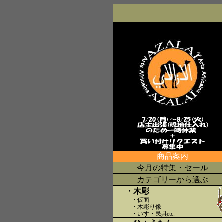
商品案内
今月の特集・セール
カテゴリーから選ぶ
・木彫
・仮面
・木彫り像
・いす・民具etc
.