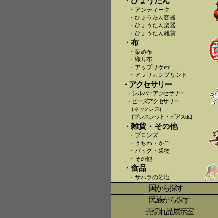
・ひょうたん
・アンティーク
・ひょうたん容器
・ひょうたん楽器
・ひょうたん雑貨
・布
・染め布
・織り布
・アップリケetc.
〇〇
・アフリカンプリント
・アクセサリー
・シルバーアクセサリー
・ビーズアクセサリー
(ネックレス)
(ブレスレット・ピアスetc.)
・雑貨・その他
・ブロンズ
・うちわ・かご
・バッグ・袋物
・その他
・食品
・サハラの岩塩
国から探す
〇
民族から探す
売切れ品展示室