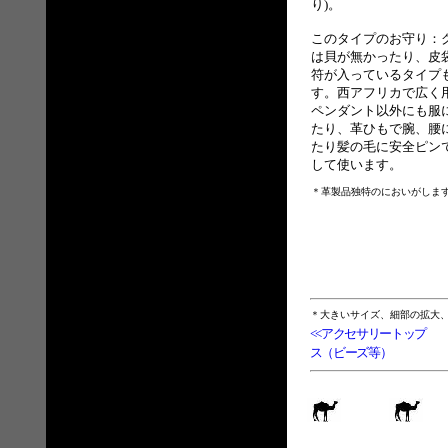
り)。
このタイプのお守り：
は貝が無かったり、皮
符が入っているタイプ
す。西アフリカで広く
ペンダント以外にも服
たり、革ひもで腕、腰
たり髪の毛に安全ピン
して使います。
＊革製品独特のにおいがしま
＊大きいサイズ、細部の拡大
<<アクセサリートップ
ス（ビーズ等）