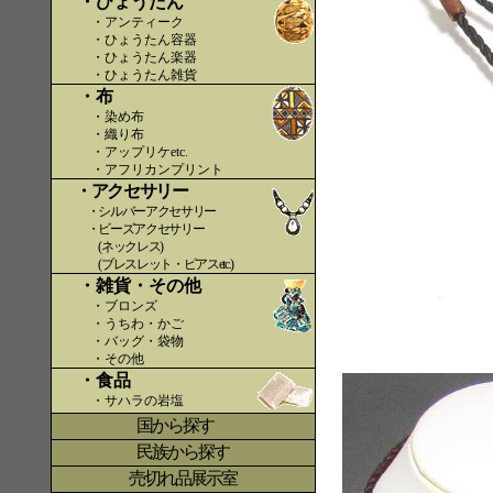
・ひょうたん
・アンティーク
・ひょうたん容器
・ひょうたん楽器
・ひょうたん雑貨
・布
・染め布
・織り布
・アップリケetc.
〇〇
・アフリカンプリント
・アクセサリー
・シルバーアクセサリー
・ビーズアクセサリー
(ネックレス)
(ブレスレット・ピアスetc.)
・雑貨・その他
・ブロンズ
・うちわ・かご
・バッグ・袋物
・その他
・食品
・サハラの岩塩
国から探す
〇
民族から探す
売切れ品展示室