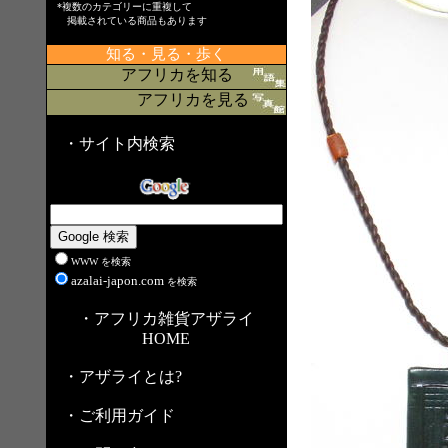
*複数のカテゴリーに重複して
掲載されている商品もあります
知る・見る・歩く
アフリカを知る
アフリカを見る
・サイト内検索
WWW を検索
azalai-japon.com
を検索
・アフリカ雑貨アザライ
HOME
・アザライとは?
・ご利用ガイド