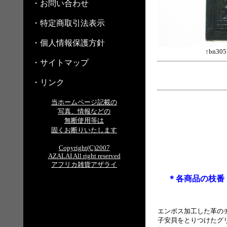
・お問い合わせ
・特定商取引法表示
・個人情報保護方針
↑bn30
・サイトマップ
・リンク
当ホームページ記載の
写真、情報などの
無断使用等は
固くお断りいたします
Copyright(C)2007
AZALAI All right reserved
アフリカ雑貨アザライ
＊各商品の枝番
エンボス加工した革の
子安貝をとりつけたグリ