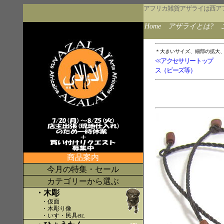
アフリカ雑貨アザライは西ア
Home
アザライとは?
＊大きいサイズ、細部の拡大
<<アクセサリートップ
ス（ビーズ等）
商品案内
今月の特集・セール
カテゴリーから選ぶ
・木彫
・仮面
・木彫り像
・いす・民具etc
.