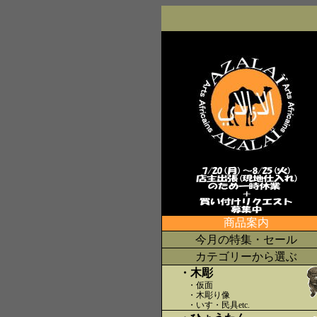
商品案内
今月の特集・セール
カテゴリーから選ぶ
・木彫
・仮面
・木彫り像
・いす・民具etc
.