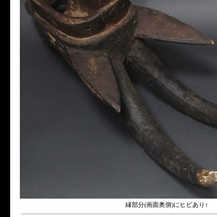
縁部分(画面奥側)にヒビあり↑