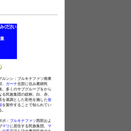
グルンシ：ブルキナファソ南東
部、
ガーナ
北部に住み農耕民
族。多くのサブグループをから
なる民族集団の総称
。白、赤、
黒を基調とした彩色を施した
仮
面
を製作することで知られてい
る。
ボボ：
ブルキナファソ
西部およ
び
マリ
に居住する民族集団。
マ