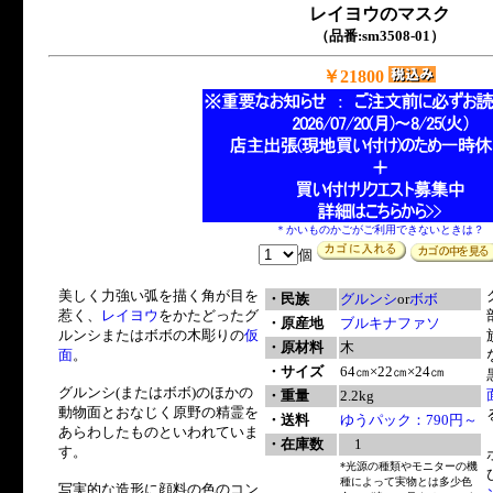
レイヨウのマスク
（品番:sm3508-01）
￥21800
＊かいものかごがご利用できないときは？
個
美しく力強い弧を描く角が目を
・民族
グルンシ
or
ボボ
惹く、
レイヨウ
をかたどったグ
・原産地
ブルキナファソ
ルンシまたはボボの木彫りの
仮
・原材料
木
面
。
・サイズ
64㎝×22㎝×24㎝
グルンシ(またはボボ)のほかの
・重量
2.2kg
動物面とおなじく原野の精霊を
・送料
ゆうパック：790円～
あらわしたものといわれていま
・在庫数
1
す。
*光源の種類やモニターの機
種によって実物とは多少色
写実的な造形に顔料の色のコン