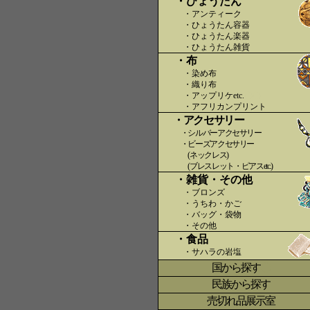
・ひょうたん
・アンティーク
・ひょうたん容器
・ひょうたん楽器
・ひょうたん雑貨
・布
・染め布
・織り布
・アップリケetc.
〇〇
・アフリカンプリント
・アクセサリー
・シルバーアクセサリー
・ビーズアクセサリー
(ネックレス)
(ブレスレット・ピアスetc.)
・雑貨・その他
・ブロンズ
・うちわ・かご
・バッグ・袋物
・その他
・食品
・サハラの岩塩
国から探す
〇
民族から探す
売切れ品展示室