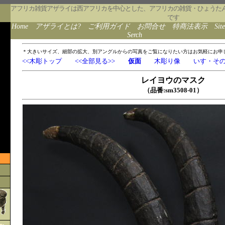
アフリカ雑貨アザライは西アフリカを中心とした、アフリカの雑貨・ひょうた
です
Home
アザライとは?
ご利用ガイド
お問合せ
特商法表示
Sit
Serch
＊大きいサイズ、細部の拡大、別アングルからの写真をご覧になりたい方はお気軽にお申
<<木彫トップ
<<全部見る>>
仮面
木彫り像
いす・そ
レイヨウのマスク
（品番:sm3508-01）