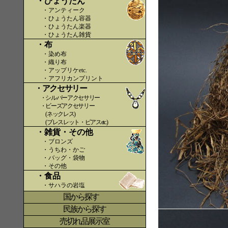
・ひょうたん
・アンティーク
・ひょうたん容器
・ひょうたん楽器
・ひょうたん雑貨
・布
・染め布
・織り布
・アップリケetc.
〇〇
・アフリカンプリント
・アクセサリー
・シルバーアクセサリー
・ビーズアクセサリー
(ネックレス)
(ブレスレット・ピアスetc.)
・雑貨・その他
・ブロンズ
・うちわ・かご
・バッグ・袋物
・その他
・食品
・サハラの岩塩
国から探す
〇
民族から探す
売切れ品展示室