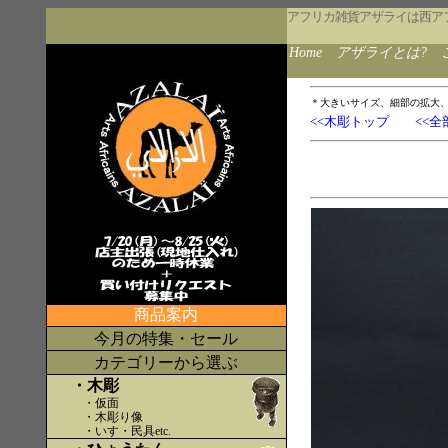
アフリカ雑貨アザライは西ア
Home
アザライとは?
＊大きいサイズ、細部の拡大
<<木彫トップ
<<全
商品案内
今月の特集・セール
カテゴリーから選ぶ
・木彫
・仮面
・木彫り像
・いす・民具etc
.