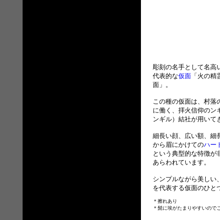
彫刻の名手として名高
代表的な
仮面
「火の精
面」。
この種の仮面は、村落
に働く、拝火信仰のン
ンギル）結社が用いて
細長い顔、広い額、細
から眉にかけての
ハー
という典型的な特徴が
あらわれています。
シンプルながら美しい
を代表する仮面のひと
＊擦れあり
＊髭に埃がたまりやすいので