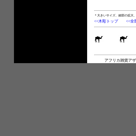
＊大きいサイズ、細部の拡大
<<木彫トップ
<<全
アフリカ雑貨アザ