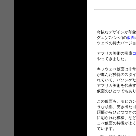
奇抜なデザインが印
グェ(バソンゲ)の
仮面
ウェベの特大バージ
アフリカ美術の宝庫
やってきました。
キフウェべ仮面は非
が進んだ独特のスタ
れていて、バソンゲ
アフリカ美術を代表
仮面のひとつでもあ
この仮面も、モヒカ
うな頭部、突き出た
頂部からひとつづき
に彫られた模様、な
ェべ仮面の特徴がよ
ています。