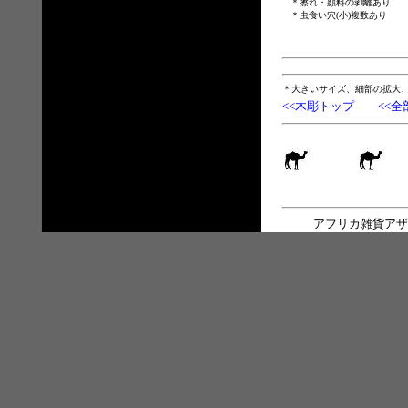
＊擦れ・顔料の剥離あり
＊虫食い穴(小)複数あり
＊大きいサイズ、細部の拡大
<<木彫トップ
<<全
アフリカ雑貨アザ