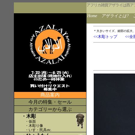
アフリカ雑貨アザライは西ア
Home
アザライとは?
＊大きいサイズ、細部の拡大
<<木彫トップ
<<全
商品案内
今月の特集・セール
カテゴリーから選ぶ
・木彫
・仮面
・木彫り像
・いす・民具etc
.