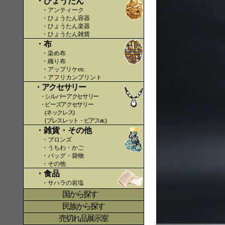
・ひょうたん
・アンティーク
・ひょうたん容器
・ひょうたん楽器
・ひょうたん雑貨
・布
・染め布
・織り布
・アップリケetc.
〇〇
・アフリカンプリント
・アクセサリー
・シルバーアクセサリー
・ビーズアクセサリー
(ネックレス)
(ブレスレット・ピアスetc.)
・雑貨・その他
・ブロンズ
・うちわ・かご
・バッグ・袋物
・その他
・食品
・サハラの岩塩
国から探す
〇
民族から探す
売切れ品展示室