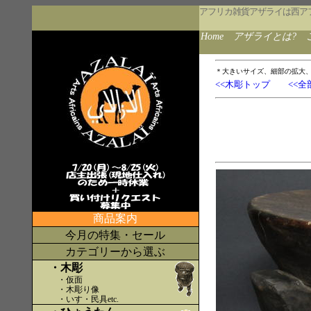
アフリカ雑貨アザライは西ア
Home
アザライとは?
＊大きいサイズ、細部の拡大
<<木彫トップ
<<全
商品案内
今月の特集・セール
カテゴリーから選ぶ
・木彫
・仮面
・木彫り像
・いす・民具etc
.