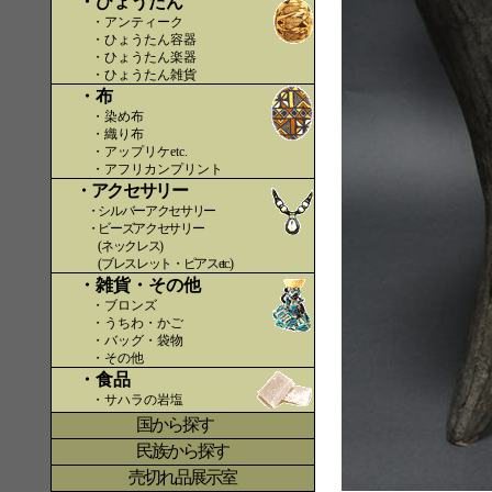
・ひょうたん
・アンティーク
・ひょうたん容器
・ひょうたん楽器
・ひょうたん雑貨
・布
・染め布
・織り布
・アップリケetc.
〇〇
・アフリカンプリント
・アクセサリー
・シルバーアクセサリー
・ビーズアクセサリー
(ネックレス)
(ブレスレット・ピアスetc.)
・雑貨・その他
・ブロンズ
・うちわ・かご
・バッグ・袋物
・その他
・食品
・サハラの岩塩
国から探す
〇
民族から探す
売切れ品展示室