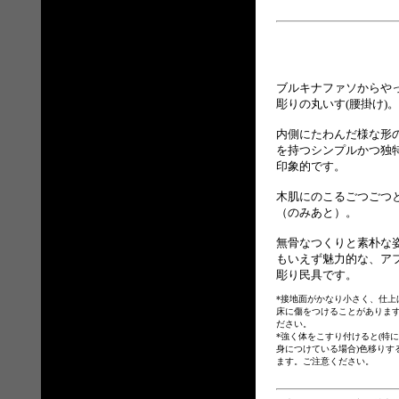
ブルキナファソからや
彫りの丸いす(腰掛け)。
内側にたわんだ様な形
を持つシンプルかつ独
印象的です。
木肌にのこるごつごつ
（のみあと）。
無骨なつくりと素朴な
もいえず魅力的な、ア
彫り民具です。
*接地面がかなり小さく、仕上
床に傷をつけることがありま
ださい。
*強く体をこすり付けると(特
身につけている場合)色移りす
ます。ご注意ください。