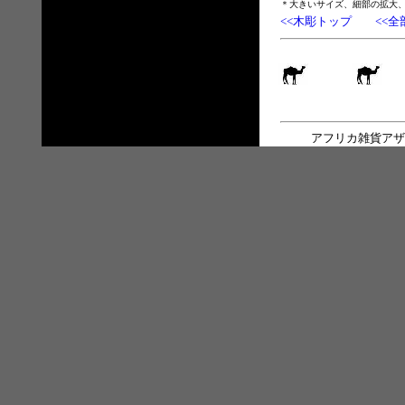
＊大きいサイズ、細部の拡大
<<木彫トップ
<<全
アフリカ雑貨アザ