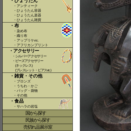
・ひょうたん
・アンティーク
・ひょうたん容器
・ひょうたん楽器
・ひょうたん雑貨
・布
・染め布
・織り布
・アップリケetc.
〇〇
・アフリカンプリント
・アクセサリー
・シルバーアクセサリー
・ビーズアクセサリー
(ネックレス)
(ブレスレット・ピアスetc.)
・雑貨・その他
・ブロンズ
・うちわ・かご
・バッグ・袋物
・その他
・食品
・サハラの岩塩
国から探す
〇
民族から探す
売切れ品展示室