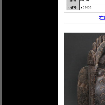
・品番
ss0010
・価格
￥29400
在