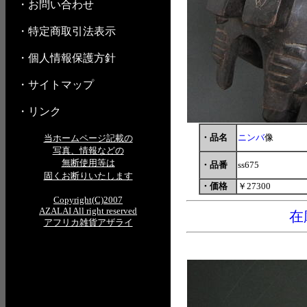
・お問い合わせ
・特定商取引法表示
・個人情報保護方針
・サイトマップ
・リンク
・品名
ニンバ
像
当ホームページ記載の
写真、情報などの
無断使用等は
・品番
ss675
固くお断りいたします
・価格
￥27300
Copyright(C)2007
AZALAI All right reserved
在
アフリカ雑貨アザライ