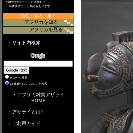
*複数のカテゴリーに重複して
掲載されている商品もあります
知る・見る・歩く
アフリカを知る
アフリカを見る
・サイト内検索
WWW を検索
azalai-japon.com
を検索
・アフリカ雑貨アザライ
HOME
・アザライとは?
・ご利用ガイド