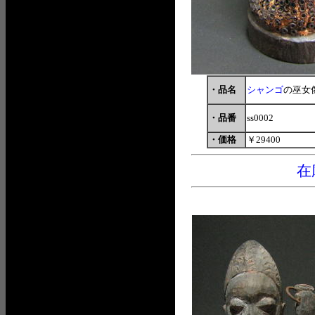
・品名
シャンゴ
の巫女
・品番
ss0002
・価格
￥29400
在