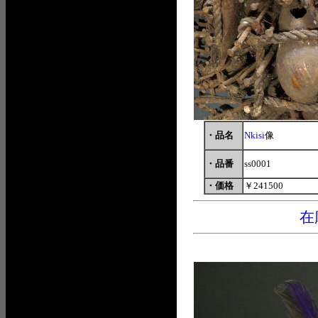
・品名
Nkisi
像
・品番
ss0001
・価格
￥241500
在