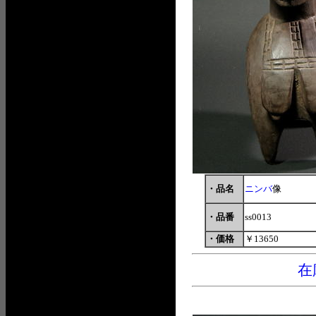
・品名
ニンバ
像
・品番
ss0013
・価格
￥13650
在