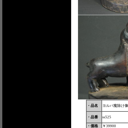
・品名
ヨルバ魔除け
・品番
ss525
・価格
￥39900