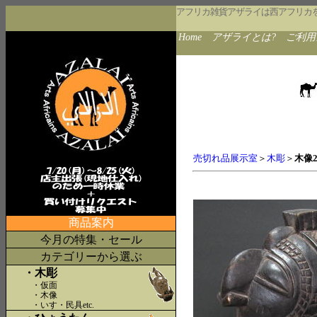
アフリカ雑貨アザライは西アフリカ
Home
アザライとは?
ご利用
売切れ品展示室
＞
木彫
＞
木像
商品案内
今月の特集・セール
カテゴリーから選ぶ
・木彫
・仮面
・木像
・いす・民具etc
.