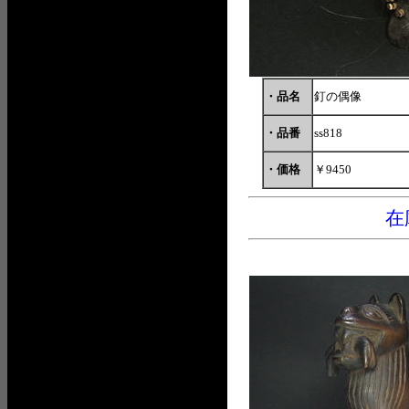
・品名
釘の偶像
・品番
ss818
・価格
￥9450
在