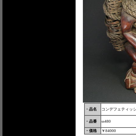
・品名
コンデフェティッ
・品番
ss480
・価格
￥84000