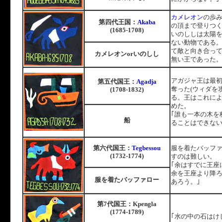
カメレオン
の歩
国
第四代王
：
Akaba
の頂まで登りつ
(1685-1708)
いのししは太陽
ない動物である
て敵と向き合っ
カメレオンorいのしし
無い王であった
アガジャ王は最
国
第五代
王：
Agadja
奪った(ウィダを
(1708-1832)
る。王はこれに
めた。
｢誰も一本の木を
船
ることはできない
国
第六代
王：
Tegbessou
服を着たバッフ
(1732-1774)
すのは難しい。
｢余はすでに王座
余を王座より降
服を着たバッファロー
あろう。｣
国
第7代
王：Kpengla
(1774-1789)
｢水の中の石はけ