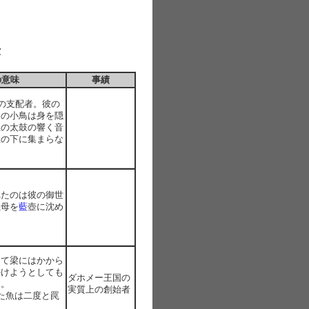
章
の意味
事績
界の支配者。彼の
ての小鳥は身を隠
王の太鼓の響く音
王の下に集まらな
。
れたのは彼の御世
義母を
藍
壺に沈め
して梁にはかから
かけようとしても
ダホメー王国の
う。
実質上の創始者
た魚は二度と罠