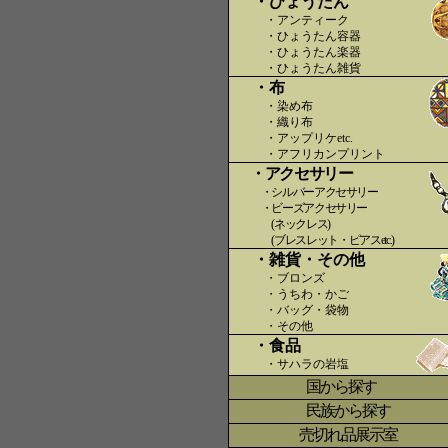
・ひょうたん
・アンティーク
・ひょうたん容器
・ひょうたん楽器
・ひょうたん雑貨
・布
・染め布
・織り布
・アップリケetc.
〇〇
・アフリカンプリント
・アクセサリー
・シルバーアクセサリー
・ビーズアクセサリー
(ネックレス)
(ブレスレット・ピアスetc.)
・雑貨・その他
・ブロンズ
・うちわ・かご
・バッグ・袋物
・その他
・食品
・サハラの岩塩
国から探す
〇
民族から探す
売切れ品展示室