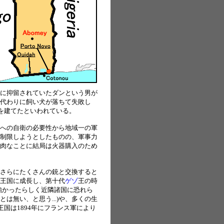
に抑留されていたダンという男が
代わりに飼い犬が落ちて失敗し
を建てたといわれている。
への自衛の必要性から地域一の軍
制限しようとしたものの、軍事力
肉なことに結局は火器購入のため
さらにたくさんの銃と交換すると
王国に成長し、第十代
ゲゾ
王の時
強かったらしく近隣諸国に恐れら
無い、と思う...)や、多くの生
国は1894年にフランス軍により