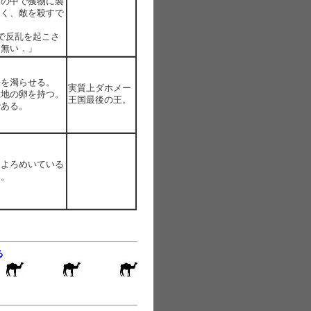
森の中で獲物に襲
如く、敵を殺すで
で反乱を起こさ
て無い．」
海を濁らせる。
実質上ダホメー
大地の卵を持つ。
王国最後の王。
である。
によろめいている
い。
る