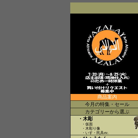
商品案内
今月の特集・セール
カテゴリーから選ぶ
・木彫
・仮面
・木彫り像
・いす・民具etc
.