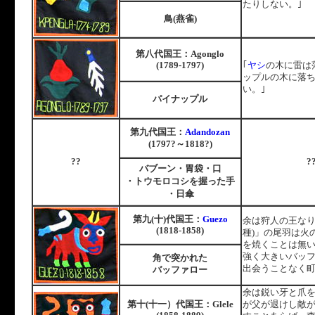
たりしない。｣
鳥(燕雀)
国
第八代
王：Agonglo
(1789-1797)
｢
ヤシ
の木に雷は
ップルの木に落
い。｣
パイナップル
国
第九代
王：
Adandozan
(1797?～1818?)
??
?
バブーン・胃袋・口
・トウモロコシを握った手
・日傘
国
第九(十)代
王：
Guezo
余は狩人の王なり。
(1818-1858)
種)」の尾羽は火
を焼くことは無
強く大きいバッ
角で突かれた
出会うことなく
バッファロー
余は鋭い牙と爪
国
第十(十一）代
王：Glele
が父が退けし敵