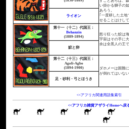
(1858-1889)
すことあらば、
い掛かる獅子の
あろう。
｢一度耕した土地
ライオン
せることはけし
国
第十一（十二）代
王：
Behanzin
怒り狂った鮫は
(1889-1894)
宇宙はその手に
余は全黒人の王
鮫と卵
国
第十二（十三）代
王：
Agoli-Agbo
(1894-1900)
ダホメーは困難
が倒れてはいな
足・砂利・弓とほうき
<<アフリカ関連用語集索引
<<アフリカ雑貨アザライHomeへ戻