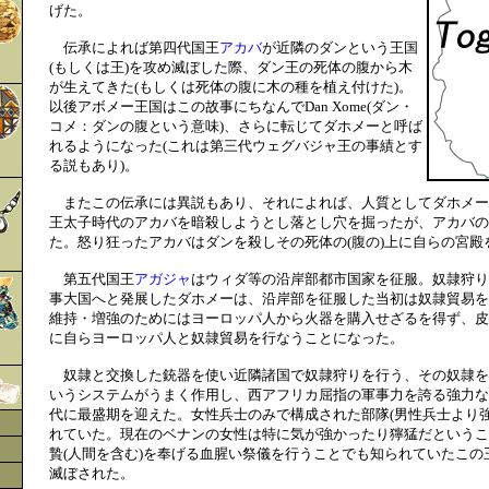
げた。
伝承によれば第四代国王
アカバ
が近隣のダンという王国
(もしくは王)を攻め滅ぼした際、ダン王の死体の腹から木
が生えてきた(もしくは死体の腹に木の種を植え付けた)。
以後アボメー王国はこの故事にちなんでDan Xome(ダン・
コメ：ダンの腹という意味)、さらに転じてダホメーと呼ば
れるようになった(これは第三代ウェグバジャ王の事績とす
る説もあり)。
またこの伝承には異説もあり、それによれば、人質としてダホメー
王太子時代のアカバを暗殺しようとし落とし穴を掘ったが、アカバの
た。怒り狂ったアカバはダンを殺しその死体の(腹の)上に自らの宮殿
第五代国王
アガジャ
はウィダ等の沿岸部都市国家を征服。奴隷狩り
事大国へと発展したダホメーは、沿岸部を征服した当初は奴隷貿易を
維持・増強のためにはヨーロッパ人から火器を購入せざるを得ず、皮
に自らヨーロッパ人と奴隷貿易を行なうことになった。
奴隷と交換した銃器を使い近隣諸国で奴隷狩りを行う、その奴隷を
いうシステムがうまく作用し、西アフリカ屈指の軍事力を誇る強力な
代に最盛期を迎えた。女性兵士のみで構成された部隊(男性兵士より
れていた。現在のベナンの女性は特に気が強かったり獰猛だということは
贄(人間を含む)を奉げる血腥い祭儀を行うことでも知られていたこの王
滅ぼされた。