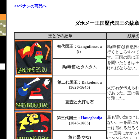
<<ベナンの商品へ
ダホメー王国歴代国王の紋
王とその紋章
紋章
初代国王：
Gangnihessou
鳥(燕雀)は自然
(
?）
行くところすべ
す。王国の民は
を聞いたときは
鳥(燕雀)とタムタム
ければならない
国
第二代
王：Dakodonou
(1620-1645)
火打石が伝えら
であった。王は
て殺した。
藍壺と火打ち石
最も賢い魚はけ
国
第三代
王：
Houegbadja
ない。王を罠に
(1645-1685)
王は逃れるだろ
｢一度罠にかかっ
魚と梁(やな)
にかからない。｣