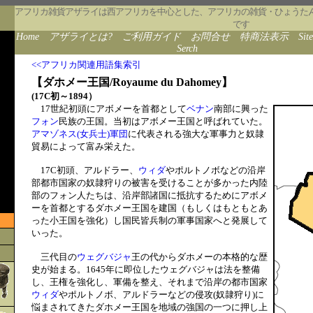
アフリカ雑貨アザライは西アフリカを中心とした、アフリカの雑貨・ひょうた
です
Home
アザライとは?
ご利用ガイド
お問合せ
特商法表示
Sit
Serch
<<アフリカ関連用語集索引
【ダホメー王国/Royaume du Dahomey】
(17C初～1894）
17世紀初頭にアボメーを首都として
ベナン
南部に興った
フォン
民族の王国。当初はアボメー王国と呼ばれていた。
アマゾネス(女兵士)軍団
に代表される強大な軍事力と奴隷
貿易によって富み栄えた。
17C初頭、アルドラー、
ウィダ
やポルトノボなどの沿岸
部都市国家の奴隷狩りの被害を受けることが多かった内陸
部のフォン人たちは、沿岸部諸国に抵抗するためにアボメ
ーを首都とするダホメー王国を建国（もしくはもともとあ
った小王国を強化）し国民皆兵制の軍事国家へと発展して
いった。
三代目の
ウェグバジャ
王の代からダホメーの本格的な歴
史が始まる。1645年に即位したウェグバジャは法を整備
し、王権を強化し、軍備を整え、それまで沿岸の都市国家
ウィダ
やポルトノボ、アルドラーなどの侵攻(奴隷狩り)に
悩まされてきたダホメー王国を地域の強国の一つに押し上