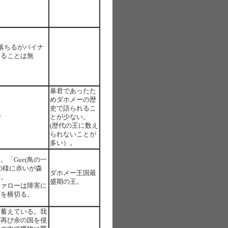
落ちるがパイナ
ちることは無
暴君であったた
めダホメーの歴
史で語られるこ
?
とが少ない。
(歴代の王に数え
られないことが
多い）。
「Gue(鳥の一
の様に赤いが森
ダホメー王国最
い。
盛期の王。
ファローは障害に
町を横切る。
を蓄えている。我
が再び余の国を侵