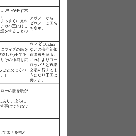
みは遅いが必ず木
く。
アボメーから
をまっすぐに見れ
ダホメーに国名
。アカバ王はけし
を変更。
て話をすることの
。
ウィダ(Ouidah)
初にウィダの船を
などの海岸部都
攻略した)王であ
市国家を征服。
よりその権威を広
これによりヨー
ロッパ人と直接
枝ごと火にくべ
交易を行えるよ
。｣
うになり王国は
栄えた。
ァローの服を脱が
にあり。汝らに
ろす事はできぬで
して寒さを怖れ