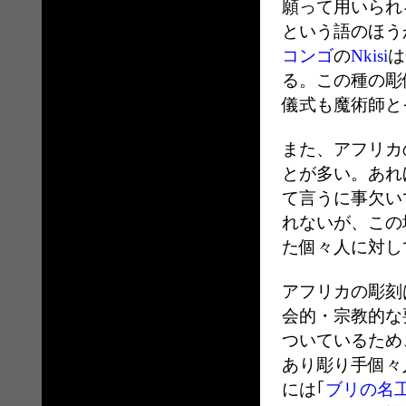
願って用いられ
という語のほう
コンゴ
の
Nkisi
は
る。この種の彫
儀式も魔術師と
また、アフリカ
とが多い。あれ
て言うに事欠い
れないが、この
た個々人に対し
アフリカの彫刻
会的・宗教的な
ついているため
あり彫り手個々
には｢
ブリの名