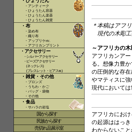
・ひょうたん
・アンティーク
・ひょうたん容器
・ひょうたん楽器
・ひょうたん雑貨
＊本稿はアフリ
・布
・染め布
現代の木彫工
・織り布
・アップリケetc.
〇〇
・アフリカンプリント
～アフリカの木
・アクセサリー
アフリカンアー
・シルバーアクセサリー
・ビーズアクセサリー
る。想像力豊か
(ネックレス)
(ブレスレット・ピアスetc.)
の圧倒的な存在
・雑貨・その他
やマティスに強
・ブロンズ
・うちわ・かご
現代においては
・バッグ・袋物
・その他
・食品
・サハラの岩塩
アフリカにおけ
国から探す
〇
民族から探す
の起源ははっき
売切れ品展示室
わからないこと