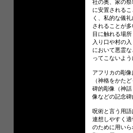
社の奥、家の祭
に安置されるこ
く、私的な儀礼
されることが多
目に触れる場所
入り口や村の入
において悪霊な
ってこないよう
アフリカの彫像
（神格をかたど
碑的彫像（神話
像などの記念碑
呪術と言う用語
連想しやすく適
のために用いら