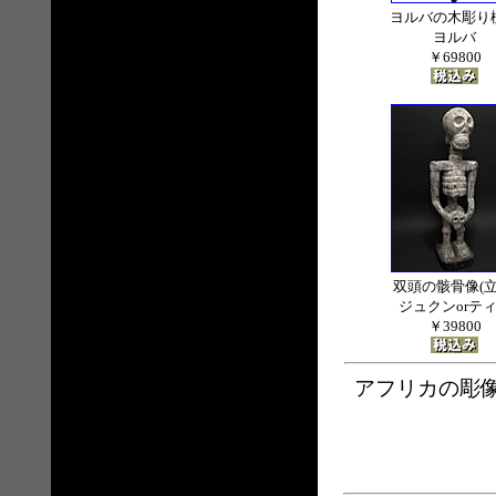
ヨルバの木彫り
ヨルバ
￥69800
双頭の骸骨像(立
ジュクンorテ
￥39800
アフリカの彫像