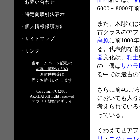
・お問い合わせ
6000～800
・特定商取引法表示
また、木彫では
・個人情報保護方針
古クラスのアフ
・サイトマップ
高原
に前1000
る。代表的な遺
・リンク
器
文化は、
粘土
当ホームページ記載の
の土偶は
サハラ
写真、情報などの
る中では最古の
無断使用等は
固くお断りいたします
さらに前4Cごろ
Copyright(C)2007
AZALAI All right reserved
においても人を
アフリカ雑貨アザライ
考えられている
っている。
くわえて西アフ
リ
・
ニジェール