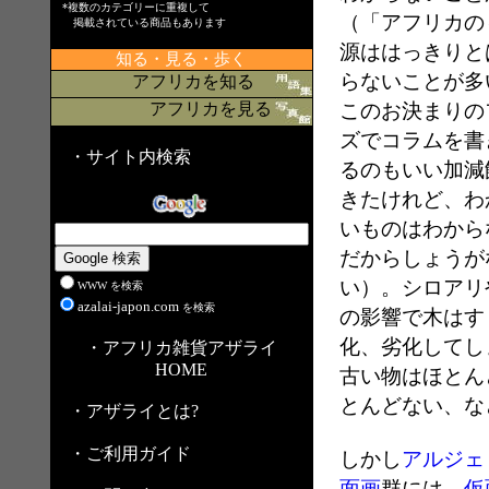
*複数のカテゴリーに重複して
（「アフリカの
掲載されている商品もあります
源ははっきりと
知る・見る・歩く
らないことが多
アフリカを知る
アフリカを見る
このお決まりの
ズでコラムを書
・サイト内検索
るのもいい加減
きたけれど、わ
いものはわから
だからしょうが
い）。シロアリ
WWW を検索
azalai-japon.com
を検索
の影響で木はす
化、劣化してし
・アフリカ雑貨アザライ
HOME
古い物はほとん
とんどない、な
・アザライとは?
・ご利用ガイド
しかし
アルジェ
面画
群には、
仮