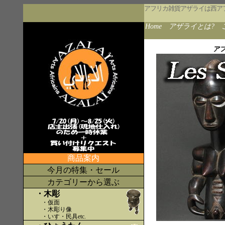
アフリカ雑貨アザライは西ア
Home
アザライとは?
ア
商品案内
今月の特集・セール
カテゴリーから選ぶ
・木彫
・仮面
・木彫り像
・いす・民具etc
.