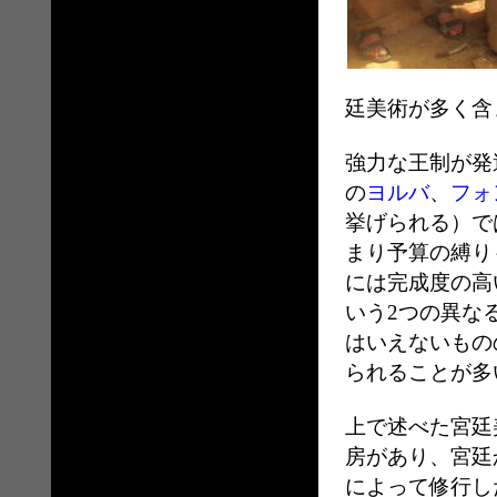
廷美術が多く含
強力な王制が発
の
ヨルバ
、
フォ
挙げられる）で
まり予算の縛り
には完成度の高
いう2つの異な
はいえないもの
られることが多
上で述べた宮廷
房があり、宮廷
によって修行し