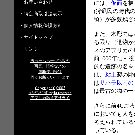
・お問い合わせ
には、
仮面
を被
(狩猟民の時代の壁
・特定商取引法表示
頃）が多数残さ
・個人情報保護方針
また、木彫では
・サイトマップ
る限り（遺物が
・リンク
スのアフリカの
前1000年頃～
当ホームページ記載の
的な遺跡の名を
写真、情報などの
無断使用等は
は、
粘土
製の彫
固くお断りいたします
は
サハラ以南の
Copyright(C)2007
は最古の物の一
AZALAI All right reserved
アフリカ雑貨アザライ
さらに前4Cごろ
においても人を
考えられている
っている。