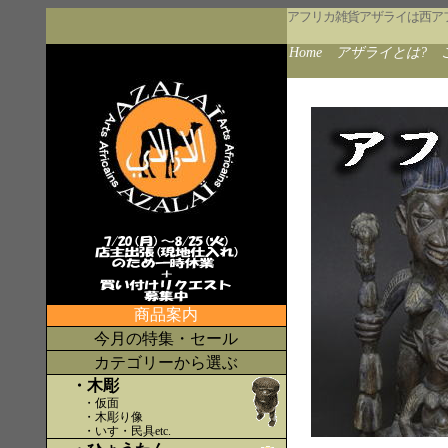
アフリカ雑貨アザライは西ア
Home
アザライとは?
商品案内
今月の特集・セール
カテゴリーから選ぶ
・木彫
・仮面
・木彫り像
・いす・民具etc
.