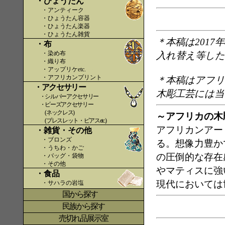
・ひょうたん
・アンティーク
・ひょうたん容器
・ひょうたん楽器
・ひょうたん雑貨
＊本稿は201
・布
・染め布
入れ替え等し
・織り布
・アップリケetc.
〇〇
・アフリカンプリント
＊本稿はアフリ
・アクセサリー
木彫工芸には当
・シルバーアクセサリー
・ビーズアクセサリー
(ネックレス)
～アフリカの木
(ブレスレット・ピアスetc.)
アフリカンアー
・雑貨・その他
・ブロンズ
る。想像力豊か
・うちわ・かご
の圧倒的な存在
・バッグ・袋物
・その他
やマティスに強
・食品
現代においては
・サハラの岩塩
国から探す
〇
民族から探す
売切れ品展示室