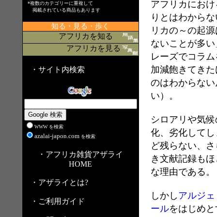
アフリカにおけ
*複数のカテゴリーに重複して
掲載されている商品もあります
りとはわからな
知る・見る・歩く
リカの～の起源
アフリカを知る
ないことが多い
アフリカを見る
レーズでコラム
加減飽きてきた
・サイト内検索
のはわからない
い）。
シロアリや気候
WWW を検索
化、劣化してし
azalai-japon.com
を検索
ど残らない、さ
・アフリカ雑貨アザライ
き文献記録もほ
HOME
な理由である。
・アザライとは?
しかし
アルジェ
・ご利用ガイド
ール
をはじめと