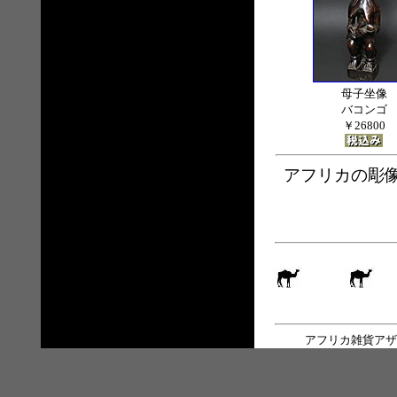
母子坐像
バコンゴ
￥26800
アフリカの彫像
アフリカ雑貨アザ