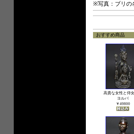
※写真：ブリの
おすすめ商品
高貴な女性と侍
ヨルバ
￥49800