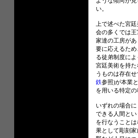
ような傾向が見
い。
上で述べた宮廷
会の多くでは王
家達の工房があ
要に応えるため
る徒弟制度によ
宮廷美術を持た
うものは存在せ
鉄
参照)が本業
を用いる特定の
いずれの場合に
できる人間とい
を行なうことは
果として彫刻家