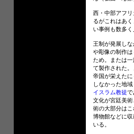
西・中部アフリ
るがこれはあく
い事例も数多く
王制が発展しな
や彫像の制作は
ため。または一
て製作された。
帝国が栄えたに
しなかった地域
イスラム教徒
で
文化が宮廷美術
術の大部分はこ
博物館などに収
いる。