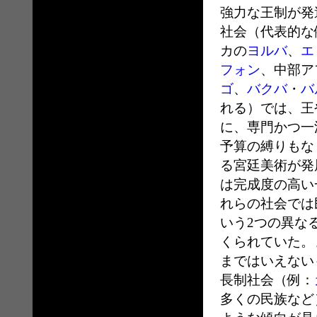
強力な王制が発
社会（代表的な
カの
ヨルバ
、
エ
フォン
、中部ア
ゴ
、
バクバ
・
バ
れる）では、王
に、専門かつ一
予算の縛りもな
る宮廷美術が発
は完成度の高い
れらの社会では
いう2つの異な
くられていた。
まではいえない
長制社会（例：
多くの民族など