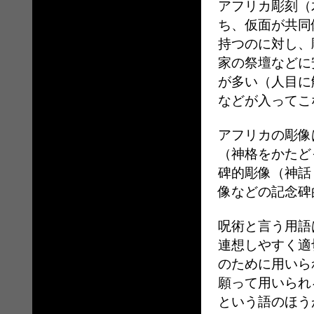
アフリカ彫刻（
ち、仮面が共同
持つのに対し、
家の祭壇などに
が多い（人目に
などが入ってこ
アフリカの彫像
（神格をかたど
碑的彫像（神話
像などの記念碑
呪術と言う用語
連想しやすく適
のために用いら
願って用いられ
という語のほう