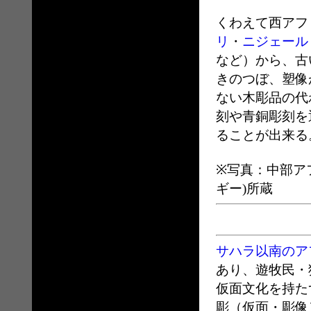
くわえて西アフ
リ
・
ニジェール
など）から、古
きのつぼ、塑像
ない木彫品の代
刻や青銅彫刻を
ることが出来る
※写真：中部ア
ギー)所蔵
サハラ以南のア
あり、遊牧民・
仮面文化を持た
彫（仮面・彫像