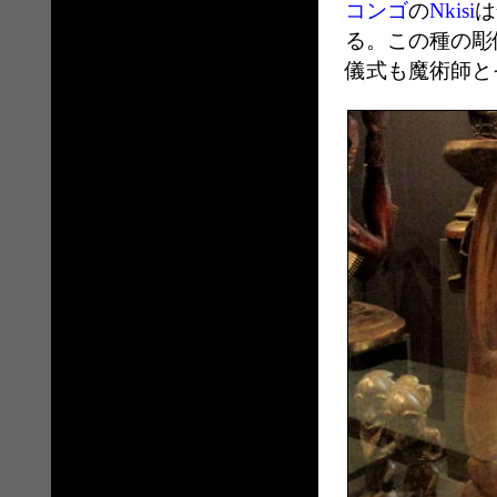
コンゴ
の
Nkisi
は
る。この種の彫
儀式も魔術師と