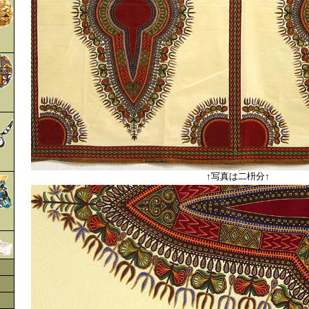
↑写真は二枡分↑