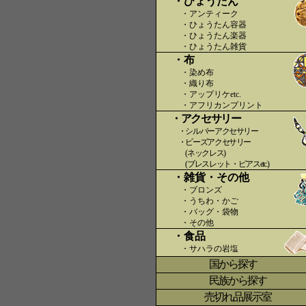
・ひょうたん
・アンティーク
・ひょうたん容器
・ひょうたん楽器
・ひょうたん雑貨
・布
・染め布
・織り布
・アップリケetc.
〇〇
・アフリカンプリント
・アクセサリー
・シルバーアクセサリー
・ビーズアクセサリー
(ネックレス)
(ブレスレット・ピアスetc.)
・雑貨・その他
・ブロンズ
・うちわ・かご
・バッグ・袋物
・その他
・食品
・サハラの岩塩
国から探す
〇
民族から探す
売切れ品展示室