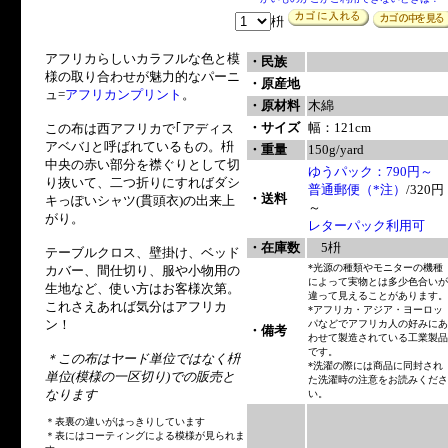
枡
アフリカらしいカラフルな色と模
・民族
様の取り合わせが魅力的なパーニ
・原産地
ュ=
アフリカンプリント
。
・原材料
木綿
・サイズ
幅：121cm
この布は西アフリカで｢アディス
アベバ｣と呼ばれているもの。枡
・重量
150g/yard
中央の赤い部分を襟ぐりとして切
ゆうパック：790円～
り抜いて、二つ折りにすればダシ
普通郵便（*注）
/320円
・送料
キっぽいシャツ(貫頭衣)の出来上
～
がり。
レターパック利用可
・在庫数
5枡
テーブルクロス、壁掛け、ベッド
*光源の種類やモニターの機種
カバー、間仕切り、服や小物用の
によって実物とは多少色合いが
生地など、使い方はお客様次第。
違って見えることがあります。
これさえあれば気分はアフリカ
*アフリカ・アジア・ヨーロッ
ン！
パなどでアフリカ人の好みにあ
・備考
わせて製造されている工業製品
です。
＊この布はヤード単位ではなく枡
*洗濯の際には商品に同封され
単位(模様の一区切り)での販売と
た洗濯時の注意をお読みくださ
なります
い。
＊表裏の違いがはっきりしています
＊表にはコーティングによる模様が見られま