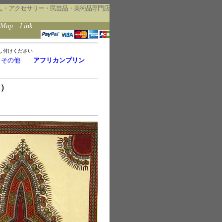
ん・アクセサリー・民芸品・美術品専門店
eMap
Link
し付けください
・その他
アフリカンプリン
ト）