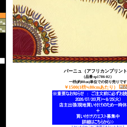
パーニュ（アフリカンプリン
（品番:tp1786-02）
一枡(約80㎝)単位での切り売りです
￥1500(1枡≒80cmあたり）
＊かいものかごがご利用できないときは？