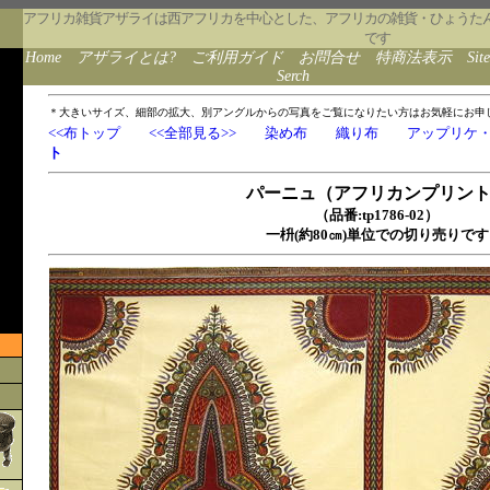
アフリカ雑貨アザライは西アフリカを中心とした、アフリカの雑貨・ひょうた
です
Home
アザライとは?
ご利用ガイド
お問合せ
特商法表示
Sit
Serch
＊大きいサイズ、細部の拡大、別アングルからの写真をご覧になりたい方はお気軽にお申
<<布トップ
<<全部見る>>
染め布
織り布
アップリケ
ト
パーニュ（アフリカンプリン
（品番:tp1786-02）
一枡(約80㎝)単位での切り売りです