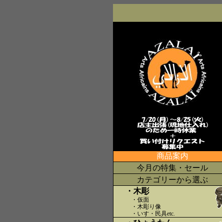
商品案内
今月の特集・セール
カテゴリーから選ぶ
・木彫
・仮面
・木彫り像
・いす・民具etc
.