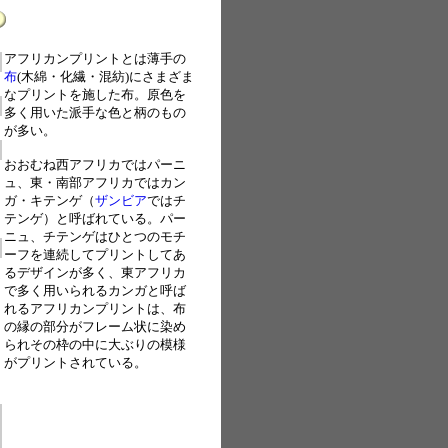
アフリカンプリントとは薄手の
布
(木綿・化繊・混紡)にさまざま
なプリントを施した布。原色を
多く用いた派手な色と柄のもの
が多い。
おおむね西アフリカではパーニ
ュ、東・南部アフリカではカン
ガ・キテンゲ（
ザンビア
ではチ
テンゲ）と呼ばれている。パー
ニュ、チテンゲはひとつのモチ
ーフを連続してプリントしてあ
るデザインが多く、東アフリカ
で多く用いられるカンガと呼ば
れるアフリカンプリントは、布
の縁の部分がフレーム状に染め
られその枠の中に大ぶりの模様
がプリントされている。