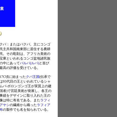
クバ：またはバクバ。主にコンゴ
民主共和国南東部に居住する農耕
民。その彫刻は、アフリカ美術の
宝庫といわれるコンゴ盆地諸民族
の中にあって
バルバ(ルバ)
と並び
最高の評価を受けている。
17C頃に始まった
クバ王国
(伝承で
は93代目の王といわれているシャ
ムバ-ボロンゴンゴ王が実質上の建
国者)で宮廷美術が発展し、各王の
事績をデザインに取り入れた王の
像は特に有名である。また
ラフィ
アヤシ
の繊維から織った
ラフィア
布
の製作でも名を知られている。