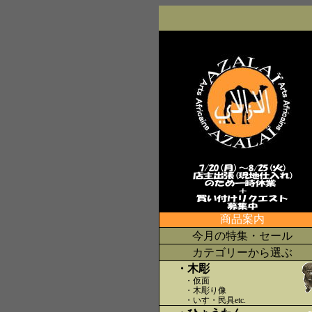
商品案内
今月の特集・セール
カテゴリーから選ぶ
・木彫
・仮面
・木彫り像
・いす・民具etc
.