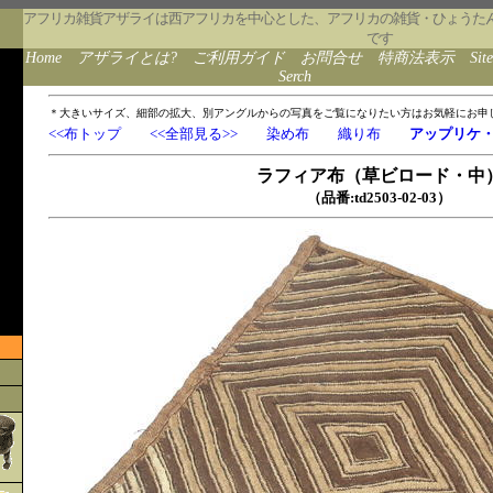
アフリカ雑貨アザライは西アフリカを中心とした、アフリカの雑貨・ひょうた
です
Home
アザライとは?
ご利用ガイド
お問合せ
特商法表示
Sit
Serch
＊大きいサイズ、細部の拡大、別アングルからの写真をご覧になりたい方はお気軽にお申
<<布トップ
<<全部見る>>
染め布
織り布
アップリケ
ラフィア布（草ビロード・中
（品番:td2503-02-03）