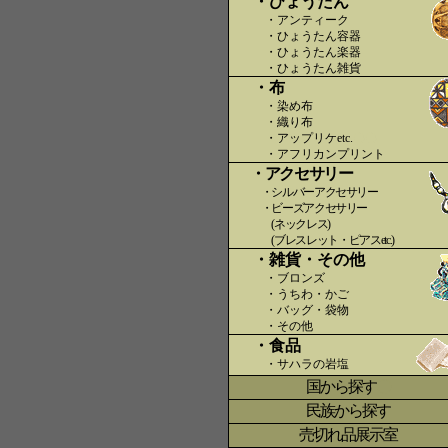
・ひょうたん
・アンティーク
・ひょうたん容器
・ひょうたん楽器
・ひょうたん雑貨
・布
・染め布
・織り布
・アップリケetc.
〇〇
・アフリカンプリント
・アクセサリー
・シルバーアクセサリー
・ビーズアクセサリー
(ネックレス)
(ブレスレット・ピアスetc.)
・雑貨・その他
・ブロンズ
・うちわ・かご
・バッグ・袋物
・その他
・食品
・サハラの岩塩
国から探す
〇
民族から探す
売切れ品展示室