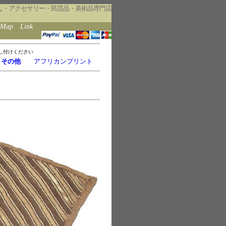
ん・アクセサリー・民芸品・美術品専門店
eMap
Link
し付けください
・その他
アフリカンプリント
）