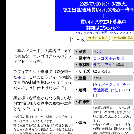
＊かいものかごがご利用できないときは？
枚
「草のビロード」の異名で世界的
・民族
クバ
に有名な、コンゴはクバ人のラフ
・原産地
コンゴ民主共和国
ィア刺しゅう布。
・原材料
ラフィアヤシ
繊維
・サイズ
62㎝×58㎝
ラフィアヤシの繊維で男衆が織っ
た
布
に、これまたラフィアの繊維
・重量
230g
で女衆が刺繍を施しパイルじゅう
ゆうパック：790円～
たんのように仕上げたものです
・送料
普通郵便（*注）
/750
円
黒と様々な草色からなる美しい幾
・在庫数
1
何文様は様々な物事の象徴や寓意
*光源の種類やモニターの機
となっています。
種によって実物とは多少色合
いが違って見えることがあり
＊程度の差はありまが、経年による汚れ・す
ます。
れ・ほつれ・はげがあります。
・備考
*洗うと色落ちします。洗濯
特に目立つものがある場合はその旨を表記い
の際には商品に同封された洗
たしますがそれらの表記がない場合でも上記
濯時の注意をお読みくださ
のような瑕疵がある場合が多いことはご承知