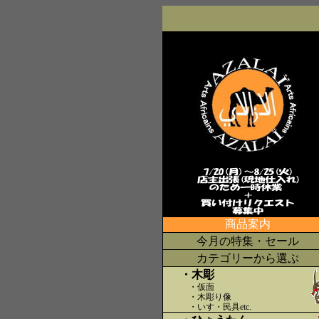
商品案内
今月の特集・セール
カテゴリーから選ぶ
・木彫
・仮面
・木彫り像
・いす・民具etc
.