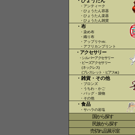
・ひょうたん
・アンティーク
・ひょうたん容器
・ひょうたん楽器
・ひょうたん雑貨
・布
・染め布
・織り布
・アップリケetc.
〇〇
・アフリカンプリント
・アクセサリー
・シルバーアクセサリー
・ビーズアクセサリー
(ネックレス)
(ブレスレット・ピアスetc.)
・雑貨・その他
・ブロンズ
・うちわ・かご
・バッグ・袋物
・その他
・食品
・サハラの岩塩
国から探す
〇
民族から探す
売切れ品展示室