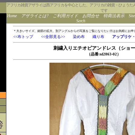
アフリカ雑貨アザライは西アフリカを中心とした、アフリカの雑貨・ひょうた
です
Home
アザライとは?
ご利用ガイド
お問合せ
特商法表示
Sit
Serch
＊大きいサイズ、細部の拡大、別アングルからの写真をご覧になりたい方はお気軽にお申
<<布トップ
<<全部見る>>
染め布
織り布
アップリケ
刺繍入りエチオピアンドレス（ショ
（品番:td2863-02）