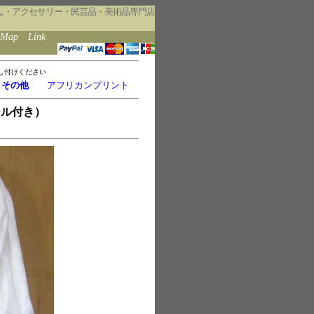
ん・アクセサリー・民芸品・美術品専門店
eMap
Link
し付けください
・その他
アフリカンプリント
ール付き）