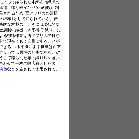
によって織られた木綿布は織機の
構造上織り幅が5～30cm程度に制
限されるため｢西アフリカの細幅
木綿布｣として知られている。伝
統的な木製の、ときには現代的な
金属製の織機（水平機/手織り）に
よる機織作業は西アフリカの町や
村で現在でもよく目にすることが
できる。(水平機による機織は西ア
フリカでは男性の仕事である。)こ
うして織られた布は織り耳を縫い
合わせて一枚の幅広布とした後、
染色
などを施されて使用される。