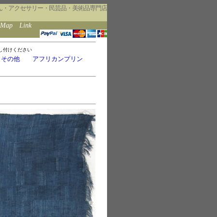
ん・アクセサリー・民芸品・美術品専門店
eMap
Link
し付けください
・その他
アフリカンプリン