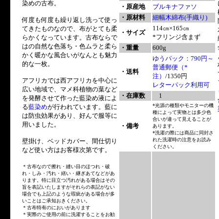
染めの古布。
・原産地
ブルキナファソ
・原材料
細幅木綿布(手織り)
何度も何度も繰り返し洗って使っ
114㎝×165㎝
てきたものなので、布がとても柔
・サイズ
*フリンジ含まず
らかくなっています。古布ならで
はの自然な色落ち・色ムラと柔ら
・重量
600g
かく暖かな風合いがなんとも魅力
ゆうパック：790円～
的な一枚。
普通郵便（*
・送料
注）
/1350円
アフリカでは西アフリカを中心に
レターパック利用可
広い地域で、マメ科植物の葉など
・在庫数
1
を発酵させて作った藍染め液によ
*光源の種類やモニターの機
る
藍染め
が行われています。藍に
種によって実物とは多少色
は防虫効果があり、好んで服等に
合いが違って見えることが
用いました。
・備考
あります。
*洗濯の際には商品に同封さ
れた洗濯時の注意をお読み
壁掛け、ベッドカバー、間仕切り
ください。
など使い方はお客様次第です。
＊古布なので擦れ・縫い目のほつれ・破
れ・しみ・汚れ・繕い・継ぎあてなどがあ
ります。特に目立つ汚れがある場合はその
旨を表記いたしますがそれらの表記がない
場合でも上記のような瑕疵がある場合が多
いことはご承知おきください。
＊古布特有のにおいがあります
＊実際のご使用の前に洗濯することをお勧