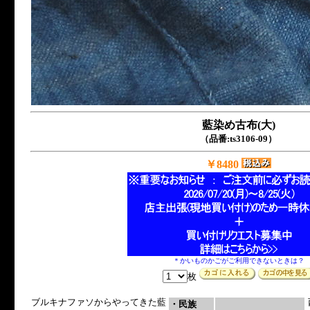
藍染め古布(大)
（品番:ts3106-09）
￥8480
＊かいものかごがご利用できないときは？
枚
ブルキナファソからやってきた藍
・民族