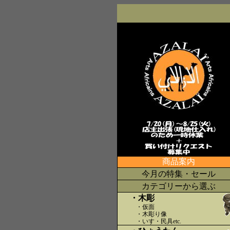
商品案内
今月の特集・セール
カテゴリーから選ぶ
・木彫
・仮面
・木彫り像
・いす・民具etc
.