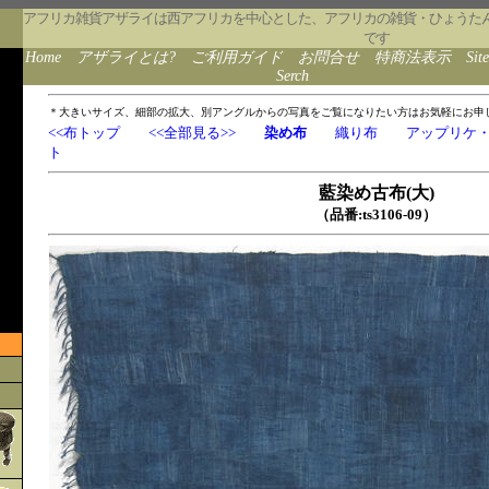
アフリカ雑貨アザライは西アフリカを中心とした、アフリカの雑貨・ひょうた
です
Home
アザライとは?
ご利用ガイド
お問合せ
特商法表示
Sit
Serch
＊大きいサイズ、細部の拡大、別アングルからの写真をご覧になりたい方はお気軽にお申
<<布トップ
<<全部見る>>
染め布
織り布
アップリケ
ト
藍染め古布(大)
（品番:ts3106-09）