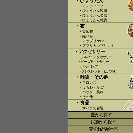
・ひょうたん
・アンティーク
・ひょうたん容器
・ひょうたん楽器
・ひょうたん雑貨
・布
・染め布
・織り布
・アップリケetc.
〇〇
・アフリカンプリント
・アクセサリー
・シルバーアクセサリー
・ビーズアクセサリー
(ネックレス)
(ブレスレット・ピアスetc.)
・雑貨・その他
・ブロンズ
・うちわ・かご
・バッグ・袋物
・その他
・食品
・サハラの岩塩
国から探す
〇
民族から探す
売切れ品展示室