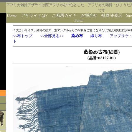
アフリカ雑貨アザライは西アフリカを中心とした、アフリカの雑貨・ひょうた
です
Home
アザライとは?
ご利用ガイド
お問合せ
特商法表示
Sit
Serch
＊大きいサイズ、細部の拡大、別アングルからの写真をご覧になりたい方はお気軽にお申
<<布トップ
<<全部見る>>
染め布
織り布
アップリケ
ト
藍染め古布(細長)
（品番:ts3107-01）