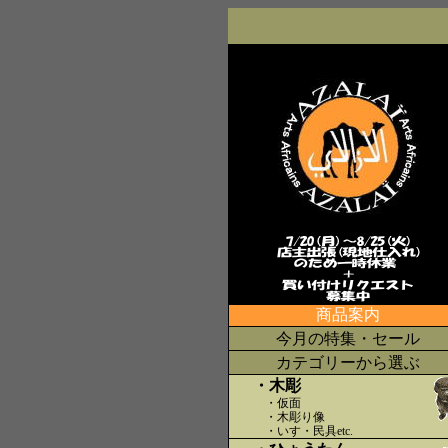
商品案内
今月の特集・セール
カテゴリーから選ぶ
・木彫
・仮面
・木彫り像
・いす・民具etc
.