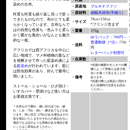
染めの古布。
・原産地
ブルキナファソ
・原材料
細幅木綿布(手織り)
何度も何度も繰り返し洗って使っ
78㎝×150㎝
てきたものなので、布がとても柔
・サイズ
*フリンジ含まず
らかくなっています。古布ならで
はの自然な色落ち・色ムラと柔ら
・重量
370g
かく暖かな風合いがなんとも魅力
ゆうパック：790円～
的な一枚。
普通郵便（*注）
/750
・送料
円
アフリカでは西アフリカを中心に
レターパック利用可
広い地域で、マメ科植物の葉など
・在庫数
1
を発酵させて作った藍染め液によ
*光源の種類やモニターの機
る
藍染め
が行われています。藍に
種によって実物とは多少色
は防虫効果があり、好んで服等に
合いが違って見えることが
用いました。
・備考
あります。
*洗濯の際には商品に同封さ
れた洗濯時の注意をお読み
ストール・ショール・ひざ掛け・
ください。
いすカバー・壁掛けなど使い方は
お客様次第です。
＊古布なので擦れ・縫い目のほつれ・破
れ・しみ・汚れ・繕い・継ぎあてなどがあ
ります。特に目立つ汚れがある場合はその
旨を表記いたしますがそれらの表記がない
場合でも上記のような瑕疵がある場合が多
いことはご承知おきください。