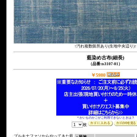
↑汚れ複数個所あり(生地中央辺り)↑
藍染め古布(細長)
（品番:ts3107-01）
￥5980
＊かいものかごがご利用できないときは？
枚
ブルキナファソからやってきた藍
・民族