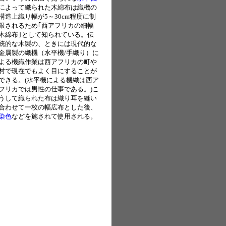
によって織られた木綿布は織機の
構造上織り幅が5～30cm程度に制
限されるため｢西アフリカの細幅
木綿布｣として知られている。伝
統的な木製の、ときには現代的な
金属製の織機（水平機/手織り）に
よる機織作業は西アフリカの町や
村で現在でもよく目にすることが
できる。(水平機による機織は西ア
フリカでは男性の仕事である。)こ
うして織られた布は織り耳を縫い
合わせて一枚の幅広布とした後、
染色
などを施されて使用される。