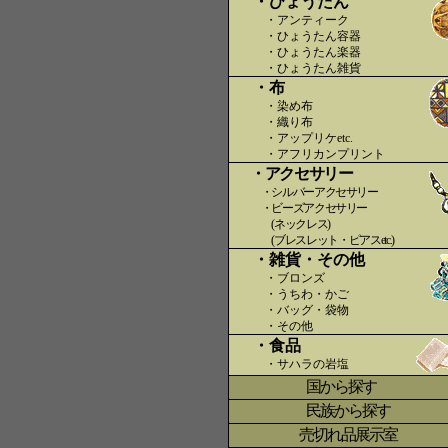
・ひょうたん
・アンティーク
・ひょうたん容器
・ひょうたん楽器
・ひょうたん雑貨
・布
・染め布
・織り布
・アップリケetc.
〇〇
・アフリカンプリント
・アクセサリー
・シルバーアクセサリー
・ビーズアクセサリー
(ネックレス)
(ブレスレット・ピアスetc.)
・雑貨・その他
・ブロンズ
・うちわ・かご
・バッグ・袋物
・その他
・食品
・サハラの岩塩
国から探す
〇
民族から探す
売切れ品展示室