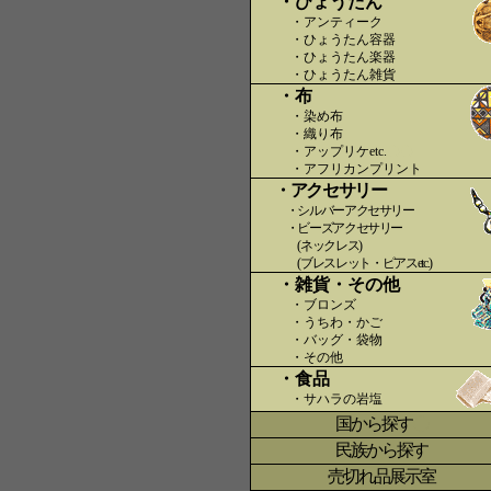
・ひょうたん
・アンティーク
・ひょうたん容器
・ひょうたん楽器
・ひょうたん雑貨
・布
・染め布
・織り布
・アップリケetc.
〇〇
・アフリカンプリント
・アクセサリー
・シルバーアクセサリー
・ビーズアクセサリー
(ネックレス)
(ブレスレット・ピアスetc.)
・雑貨・その他
・ブロンズ
・うちわ・かご
・バッグ・袋物
・その他
・食品
・サハラの岩塩
国から探す
〇
民族から探す
売切れ品展示室