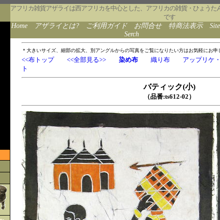
アフリカ雑貨アザライは西アフリカを中心とした、アフリカの雑貨・ひょうた
です
Home
アザライとは?
ご利用ガイド
お問合せ
特商法表示
Sit
Serch
＊大きいサイズ、細部の拡大、別アングルからの写真をご覧になりたい方はお気軽にお申
<<布トップ
<<全部見る>>
染め布
織り布
アップリケ
ト
バティック(小)
（品番:ts612-02）