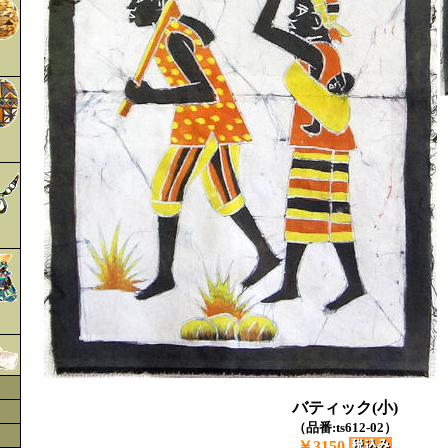
バティック(小)
（品番:ts612-02）
￥3150