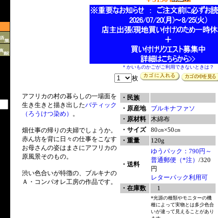
＊かいものかごがご利用できないときは？
枚
アフリカの村の暮らしの一場面を
・民族
生き生きと描き出した
バティック
・原産地
ブルキナファソ
（ろうけつ染め）
。
・原材料
木綿布
・サイズ
80㎝×50㎝
畑仕事の帰りの夫婦でしょうか。
赤ん坊を背に日々の仕事をこなす
・重量
120g
お母さんの姿はまさにアフリカの
ゆうパック：790円～
原風景そのもの。
普通郵便（*注）
/320
・送料
円
渋い色合いが特徴の、ブルキナの
レターパック利用可
Ａ・コンパオレ工房の作品です。
・在庫数
1
*光源の種類やモニターの機
種によって実物とは多少色合
いが違って見えることがあり