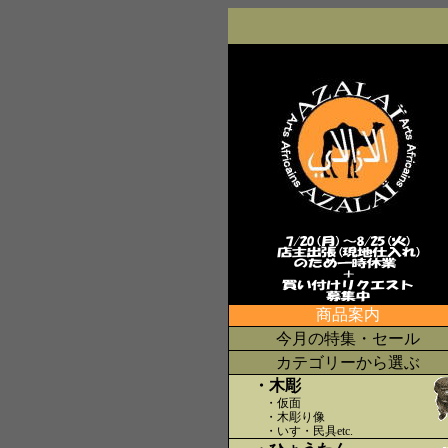
商品案内
今月の特集・セール
カテゴリーから選ぶ
・木彫
・仮面
・木彫り像
・いす・民具etc
.