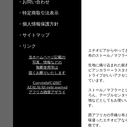
・お問い合わせ
・特定商取引法表示
・個人情報保護方針
・サイトマップ
・リンク
エチオピアからやって
布のストール／マフラ
当ホームページ記載の
写真、情報などの
生地に織り込まれた銀
無断使用等は
ピアンカラー＝ラスタ
固くお断りいたします
トライプがいいアクセ
ています。
Copyright(C)2007
AZALAI All right reserved
ストール／マフラーと
アフリカ雑貨アザライ
ろん、テーブルセンタ
地などとしてもお使い
す。
西アフリカの手織り布
味違ったエチオピアな
枚です。