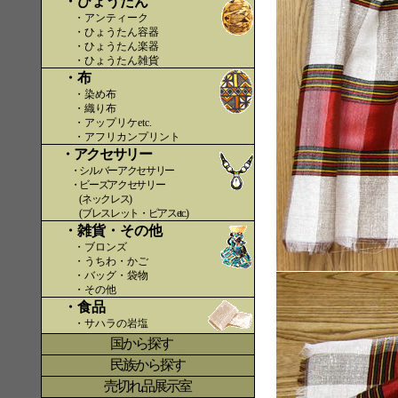
・ひょうたん
・アンティーク
・ひょうたん容器
・ひょうたん楽器
・ひょうたん雑貨
・布
・染め布
・織り布
・アップリケetc.
〇〇
・アフリカンプリント
・アクセサリー
・シルバーアクセサリー
・ビーズアクセサリー
(ネックレス)
(ブレスレット・ピアスetc.)
・雑貨・その他
・ブロンズ
・うちわ・かご
・バッグ・袋物
・その他
・食品
・サハラの岩塩
国から探す
〇
民族から探す
売切れ品展示室