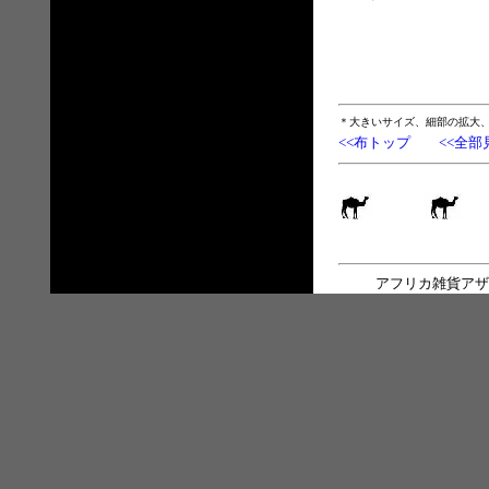
＊大きいサイズ、細部の拡大
<<布トップ
<<全部
アフリカ雑貨アザ