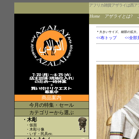
アフリカ雑貨アザライは西ア
Home
アザライとは?
＊大きいサイズ、細部の拡大
<<布トップ
<<全部
商品案内
今月の特集・セール
カテゴリーから選ぶ
・木彫
・仮面
・木彫り像
・いす・民具etc
.