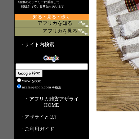
*複数のカテゴリーに重複して
掲載されている商品もあります
知る・見る・歩く
アフリカを知る
アフリカを見る
・サイト内検索
WWW を検索
azalai-japon.com
を検索
・アフリカ雑貨アザライ
HOME
・アザライとは?
・ご利用ガイド