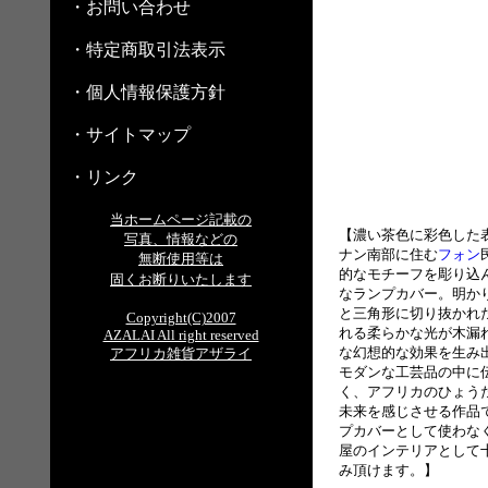
・お問い合わせ
・特定商取引法表示
・個人情報保護方針
・サイトマップ
・リンク
当ホームページ記載の
【濃い茶色に彩色した
写真、情報などの
ナン南部に住む
フォン
無断使用等は
的なモチーフを彫り込
固くお断りいたします
なランプカバー。明か
と三角形に切り抜かれ
Copyright(C)2007
れる柔らかな光が木漏
AZALAI All right reserved
な幻想的な効果を生み
アフリカ雑貨アザライ
モダンな工芸品の中に
く、アフリカのひょう
未来を感じさせる作品
プカバーとして使わな
屋のインテリアとして
み頂けます。】