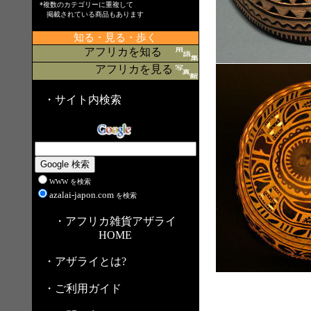
*複数のカテゴリーに重複して
掲載されている商品もあります
知る・見る・歩く
アフリカを知る
アフリカを見る
・サイト内検索
WWW を検索
azalai-japon.com
を検索
・アフリカ雑貨アザライ
HOME
・アザライとは?
・ご利用ガイド