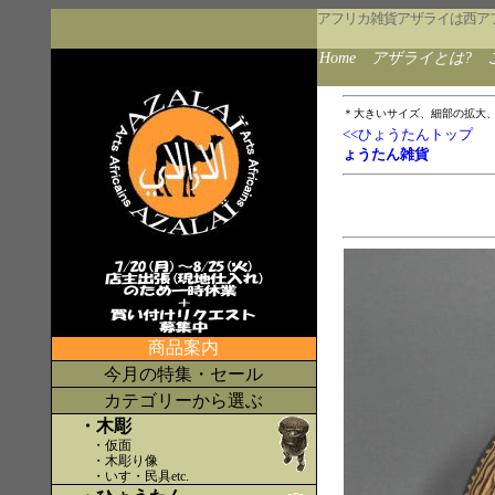
アフリカ雑貨アザライは西ア
Home
アザライとは?
＊大きいサイズ、細部の拡大
<<ひょうたんトップ
ょうたん雑貨
商品案内
今月の特集・セール
カテゴリーから選ぶ
・木彫
・仮面
・木彫り像
・いす・民具etc
.