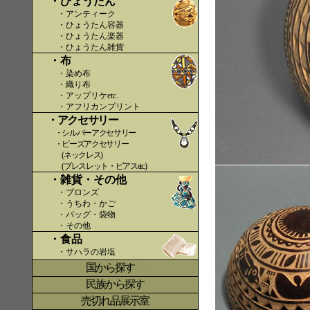
・ひょうたん
・アンティーク
・ひょうたん容器
・ひょうたん楽器
・ひょうたん雑貨
・布
・染め布
・織り布
・アップリケetc.
〇〇
・アフリカンプリント
・アクセサリー
・シルバーアクセサリー
・ビーズアクセサリー
(ネックレス)
(ブレスレット・ピアスetc.)
・雑貨・その他
・ブロンズ
・うちわ・かご
・バッグ・袋物
・その他
・食品
・サハラの岩塩
国から探す
〇
民族から探す
売切れ品展示室