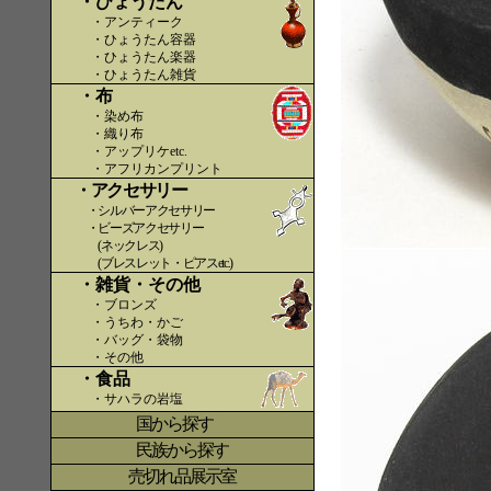
・ひょうたん
・アンティーク
・ひょうたん容器
・ひょうたん楽器
・ひょうたん雑貨
・布
・染め布
・織り布
・アップリケetc.
〇〇
・アフリカンプリント
・アクセサリー
・シルバーアクセサリー
・ビーズアクセサリー
(ネックレス)
(ブレスレット・ピアスetc.)
・雑貨・その他
・ブロンズ
・うちわ・かご
・バッグ・袋物
・その他
・食品
・サハラの岩塩
国から探す
〇
民族から探す
売切れ品展示室