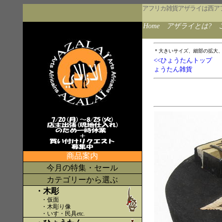
アフリカ雑貨アザライは西ア
Home
アザライとは?
＊大きいサイズ、細部の拡大
<<ひょうたんトップ
ょうたん雑貨
商品案内
今月の特集・セール
カテゴリーから選ぶ
・木彫
・仮面
・木彫り像
・いす・民具etc
.