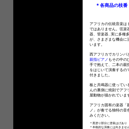
＊各商品の枝番
アフリカの伝統音楽は
ではありません。弦楽
器、管楽器...実に多種
が、さまざまな機会に
います。
西アフリカでカリンバ
親指ピアノ
もその中の
手で抱えて、二本の親
をはじいて演奏するの
付きました。
板と共鳴器に使ってい
んの裏側に焼刻でアフ
屋動物が描かれていま
アフリカ固有の楽器「
ノ」が奏でる独特の音
みください。
＊黒塗り部分に塗装はげあり
＊本格的な演奏には向きませ