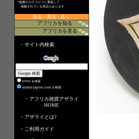
*複数のカテゴリーに重複して
掲載されている商品もあります
知る・見る・歩く
アフリカを知る
アフリカを見る
・サイト内検索
WWW を検索
azalai-japon.com
を検索
・アフリカ雑貨アザライ
HOME
・アザライとは?
・ご利用ガイド