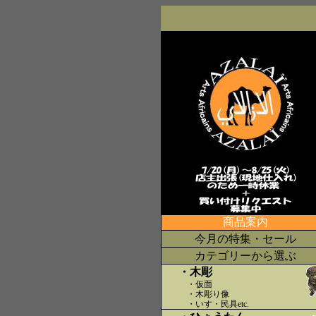
商品案内
今月の特集・セール
カテゴリーから選ぶ
・木彫
・仮面
・木彫り像
・いす・民具etc
.