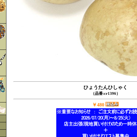
ひょうたんひしゃく
（品番:cr1396）
￥480