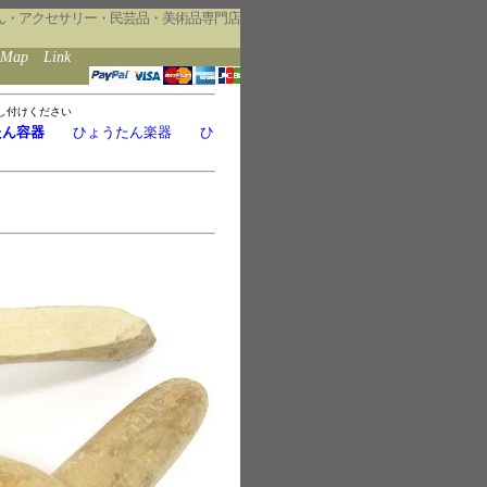
ん・アクセサリー・民芸品・美術品専門店
eMap
Link
し付けください
たん容器
ひょうたん楽器
ひ