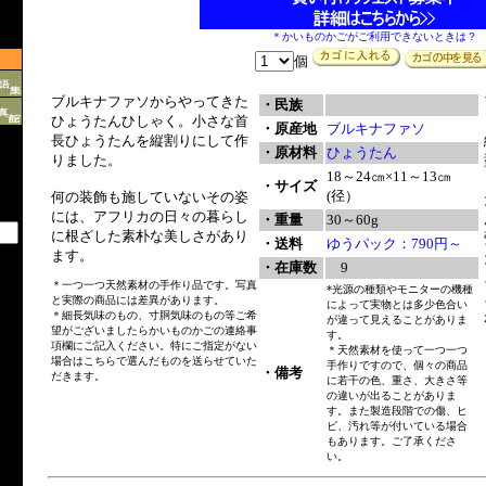
＊かいものかごがご利用できないときは？
個
ブルキナファソからやってきた
・民族
ひょうたんひしゃく。小さな首
・原産地
ブルキナファソ
長ひょうたんを縦割りにして作
・原材料
ひょうたん
りました。
18～24㎝×11～13㎝
・サイズ
(径）
何の装飾も施していないその姿
には、アフリカの日々の暮らし
・重量
30～60g
に根ざした素朴な美しさがあり
・送料
ゆうパック：790円～
ます。
・在庫数
9
＊一つ一つ天然素材の手作り品です。写真
*光源の種類やモニターの機種
と実際の商品には差異があります。
によって実物とは多少色合い
＊細長気味のもの、寸胴気味のもの等ご希
が違って見えることがありま
望がございましたらかいものかごの連絡事
す。
項欄にご記入ください。特にご指定がない
＊天然素材を使って一つ一つ
場合はこちらで選んだものを送らせていた
手作りですので、個々の商品
・備考
だきます。
に若干の色、重さ、大きさ等
の違いが出ることがありま
す。また製造段階での傷、ヒ
ビ、汚れ等が付いている場合
もあります。ご了承くださ
い。