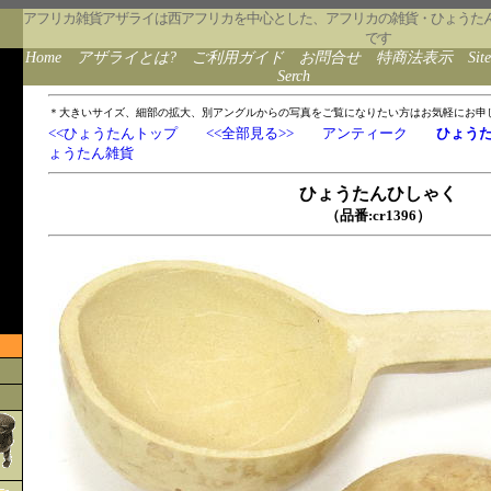
アフリカ雑貨アザライは西アフリカを中心とした、アフリカの雑貨・ひょうた
です
Home
アザライとは?
ご利用ガイド
お問合せ
特商法表示
Sit
Serch
＊大きいサイズ、細部の拡大、別アングルからの写真をご覧になりたい方はお気軽にお申
<<ひょうたんトップ
<<全部見る>>
アンティーク
ひょう
ょうたん雑貨
ひょうたんひしゃく
（品番:cr1396）