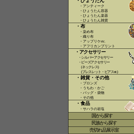
・ひょうたん
・アンティーク
・ひょうたん容器
・ひょうたん楽器
・ひょうたん雑貨
・布
・染め布
・織り布
・アップリケetc.
〇〇
・アフリカンプリント
・アクセサリー
・シルバーアクセサリー
・ビーズアクセサリー
(ネックレス)
(ブレスレット・ピアスetc.)
・雑貨・その他
・ブロンズ
・うちわ・かご
・バッグ・袋物
・その他
・食品
・サハラの岩塩
国から探す
〇
民族から探す
売切れ品展示室