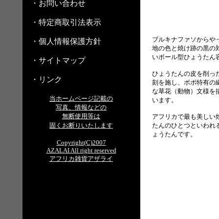
・お問い合わせ
・特定商取引法表示
ブルキナファソからや
・個人情報保護方針
地の色と焼け跡の黒の
いボール型ひょうたん
・サイトマップ
ひょうたんの皮を削っ
・リンク
刻を施し、ボボ特有の
な草花（動物）文様を
当ホームページ記載の
います。
写真、情報などの
無断使用等は
アフリカで最も美しい
固くお断りいたします
たんのひとつといわれ
ょうたんです。
Copyright(C)2007
AZALAI All right reserved
アフリカ雑貨アザライ