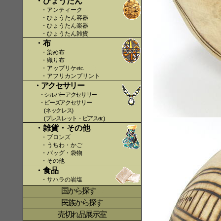
・ひょうたん
・アンティーク
・ひょうたん容器
・ひょうたん楽器
・ひょうたん雑貨
・布
・染め布
・織り布
・アップリケetc.
〇〇
・アフリカンプリント
・アクセサリー
・シルバーアクセサリー
・ビーズアクセサリー
(ネックレス)
(ブレスレット・ピアスetc.)
・雑貨・その他
・ブロンズ
・うちわ・かご
・バッグ・袋物
・その他
・食品
・サハラの岩塩
国から探す
〇
民族から探す
売切れ品展示室