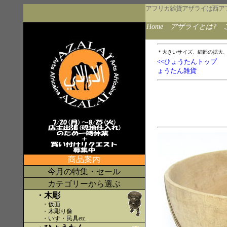
アフリカ雑貨アザライは西ア
Home
アザライとは?
＊大きいサイズ、細部の拡大
<<ひょうたんトップ
ょうたん雑貨
商品案内
今月の特集・セール
カテゴリーから選ぶ
・木彫
・仮面
・木彫り像
・いす・民具etc
.