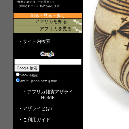
*複数のカテゴリーに重複して
掲載されている商品もあります
知る・見る・歩く
アフリカを知る
アフリカを見る
・サイト内検索
WWW を検索
azalai-japon.com
を検索
・アフリカ雑貨アザライ
HOME
・アザライとは?
・ご利用ガイド