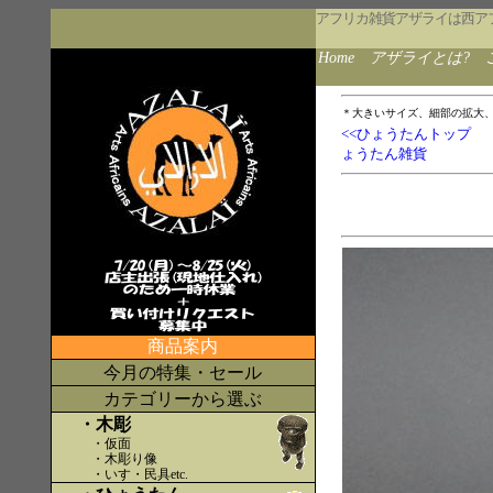
アフリカ雑貨アザライは西ア
Home
アザライとは?
＊大きいサイズ、細部の拡大
<<ひょうたんトップ
ょうたん雑貨
商品案内
今月の特集・セール
カテゴリーから選ぶ
・木彫
・仮面
・木彫り像
・いす・民具etc
.