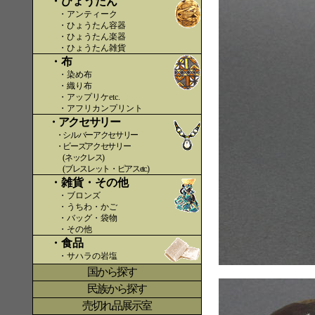
・ひょうたん
・アンティーク
・ひょうたん容器
・ひょうたん楽器
・ひょうたん雑貨
・布
・染め布
・織り布
・アップリケetc.
〇〇
・アフリカンプリント
・アクセサリー
・シルバーアクセサリー
・ビーズアクセサリー
(ネックレス)
(ブレスレット・ピアスetc.)
・雑貨・その他
・ブロンズ
・うちわ・かご
・バッグ・袋物
・その他
・食品
・サハラの岩塩
国から探す
〇
民族から探す
売切れ品展示室