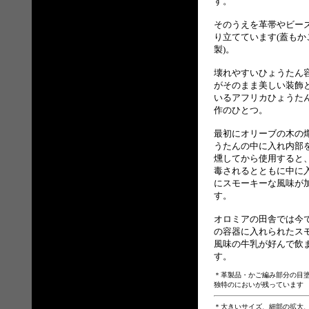
す。
そのうえを革帯やビー
り立てています(蓋もか
製)。
壊れやすいひょうたん
がそのまま美しい装飾
いるアフリカひょうた
作のひとつ。
最初にオリーブの木の
うたんの中に入れ内部
燻してから使用すると
毒されるとともに中に
にスモーキーな風味が
す。
オロミアの田舎では今
の容器に入れられたス
風味の牛乳が好んで飲
す。
＊革製品・かご編み部分の目塗り
独特のにおいが残っています
＊大きいサイズ、細部の拡大