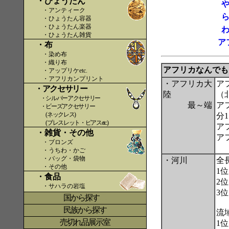
・ひょうたん
・アンティーク
・ひょうたん容器
・ひょうたん楽器
・ひょうたん雑貨
ア
・布
・染め布
・織り布
アフリカなんでも
・アップリケetc.
〇〇
・アフリカンプリント
・アフリカ大
ア
・アクセサリー
陸
（
・シルバーアクセサリー
最～端
ア
・ビーズアクセサリー
(ネックレス)
分
(ブレスレット・ピアスetc.)
ア
・雑貨・その他
ア
・ブロンズ
・うちわ・かご
・バッグ・袋物
・河川
全
・その他
1
・食品
2
・サハラの岩塩
3
国から探す
〇
民族から探す
流
売切れ品展示室
1