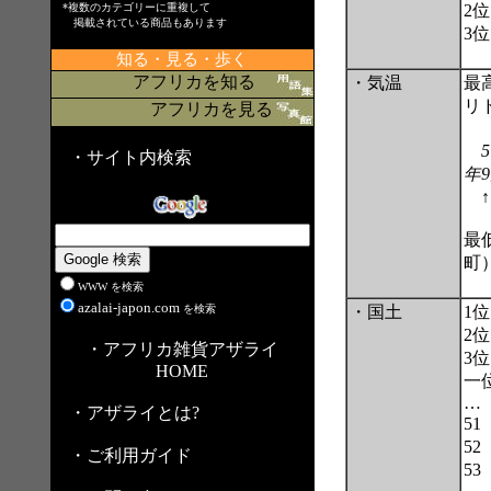
*複数のカテゴリーに重複して
2
掲載されている商品もあります
3
知る・見る・歩く
アフリカを知る
・気温
最
リ
アフリカを見る
5
・サイト内検索
年
↑
最
町）
WWW を検索
azalai-japon.com
を検索
・国土
1
2
・アフリカ雑貨アザライ
3
HOME
一
…
・アザライとは?
51
52
・ご利用ガイド
53