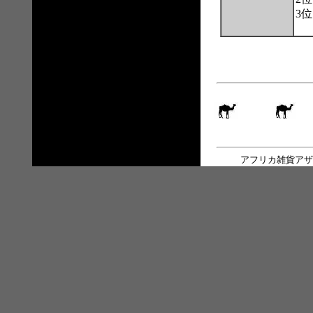
3
アフリカ雑貨アザ