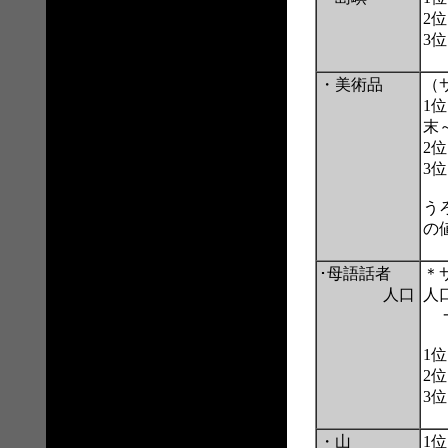
2
3
・美術品
（
1位
末
2位
3位
う
の
･母語話者
＊
人口
人
一
1
2
3
・山
1