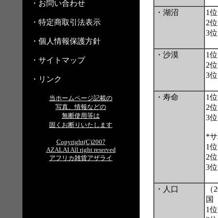
・お問い合わせ
・湖沼
1
・特定商取引法表示
2
3
・個人情報保護方針
・沙漠
1
・サイトマップ
2
3
・リンク
・寿命
1
当ホームページ記載の
写真、情報などの
2
無断使用等は
3
固くお断りいたします
*
Copyright(C)2007
1
AZALAI All right reserved
2
アフリカ雑貨アザライ
3
・人口
（
国
1