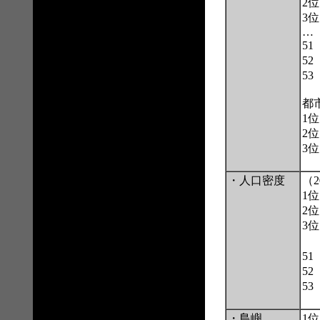
2
3
…
51
52
53
都
1
2
3
・人口密度
（
1
2
3
51
52
53
・島嶼
1