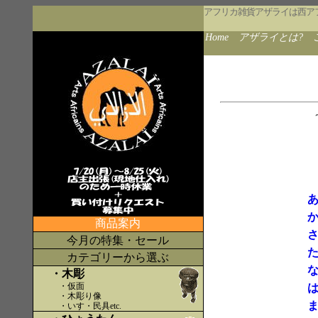
アフリカ雑貨アザライは西ア
Home
アザライとは?
商品案内
今月の特集・セール
カテゴリーから選ぶ
・木彫
・仮面
・木彫り像
・いす・民具etc
.