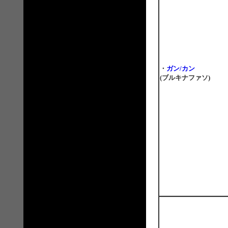
・
ガン/カン
(ブルキナファソ)