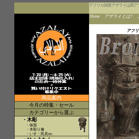
アフリカ雑貨アザライは西ア
Home
アザライとは?
アフリ
商品案内
今月の特集・セール
カテゴリーから選ぶ
・木彫
・仮面
・木彫り像
・いす・民具etc
.