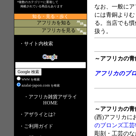
*複数のカテゴリーに重複して
なお、一般にア
掲載されている商品もあります
には青銅よりむ
知る・見る・歩く
る。当店でも慣
アフリカを知る
アフリカを見る
扱う。
・サイト内検索
～アフリカの青
アフリカのブロ
WWW を検索
azalai-japon.com
を検索
・アフリカ雑貨アザライ
HOME
～アフリカの青
・アザライとは?
(西)アフリカ
のブロンズ工芸
・ご利用ガイド
彫刻・工芸のな