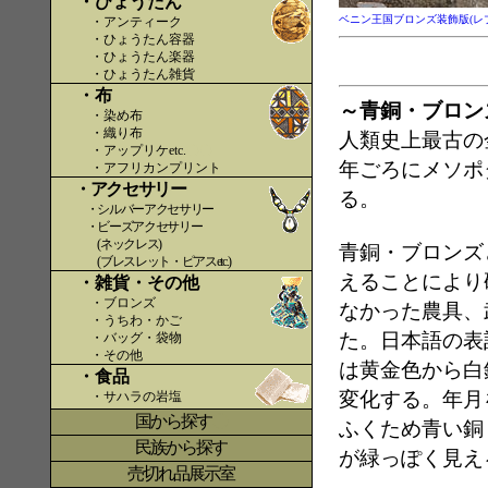
・ひょうたん
ベニン王国ブロンズ装飾版(レ
・アンティーク
・ひょうたん容器
・ひょうたん楽器
・ひょうたん雑貨
・布
～青銅・ブロン
・染め布
・織り布
人類史上最古の
・アップリケetc.
〇〇
年ごろにメソポ
・アフリカンプリント
・アクセサリー
る。
・シルバーアクセサリー
・ビーズアクセサリー
(ネックレス)
青銅・ブロンズ
(ブレスレット・ピアスetc.)
えることにより
・雑貨・その他
・ブロンズ
なかった農具、
・うちわ・かご
た。日本語の表
・バッグ・袋物
・その他
は黄金色から白
・食品
変化する。年月
・サハラの岩塩
国から探す
〇
ふくため青い銅
民族から探す
が緑っぽく見え
売切れ品展示室