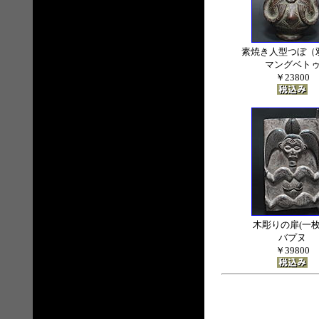
素焼き人型つぼ（
マングベト
￥23800
木彫りの扉(一枚
バプヌ
￥39800