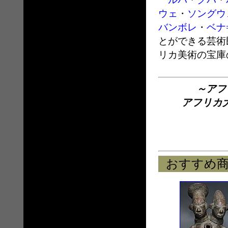
ウェ
・
ソングウ
バンボレ
・
ベナ
とができる芸術
リカ美術の宝庫
～アフ
アフリカ
おすすめ