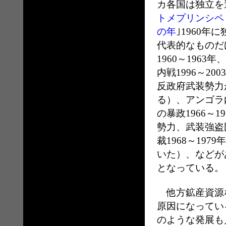
カ各国は独立を
トメプリンシペ
の年
｣1960
代表的なものだ
1960～196
内戦1996～2
反政府武装勢力
る）、アンゴラ内
の暴政1966～
勢力、武装強盗
裁1968～19
いた）、などが
となっている。
他方鉱産資源な
原因になってい
のような発展も