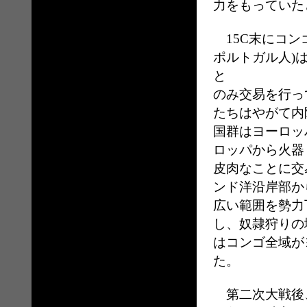
力をもっていた
15C末にコン
ポルトガル人)
と
コン
のみ交易を行っ
たちはやがて内
国群はヨーロッ
ロッパから火器
皮肉なことに交
ンド洋沿岸部か
広い範囲を勢力
し、奴隷狩りの
はコンゴ全域が
た。
第二次大戦後、