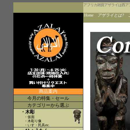
アフリカ雑貨アザライは西ア
Home
アザライとは?
商品案内
今月の特集・セール
カテゴリーから選ぶ
・木彫
・仮面
・木彫り像
・いす・民具etc
.