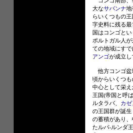
コンゴ南部、
大な
サバンナ
地
らいくつもの王
字史料に残る最
国はコンゴとい
ポルトガル人が
ての地域にすで
アンゴ
が成立し
他方コンゴ盆地
頃からいくつも
中心として栄え
王国(帝国と呼
ルタラバ、
カゼ
の王国群が誕生
の蓄積があり、
たルバ‐ルンダ