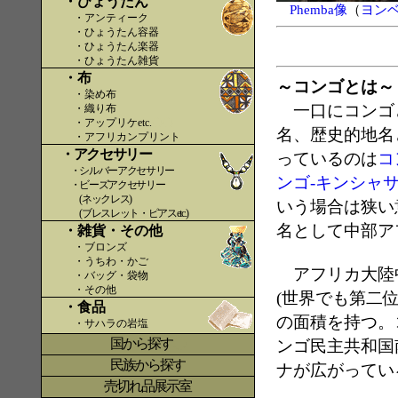
・ひょうたん
Phemba像
（
ヨンベ
・アンティーク
・ひょうたん容器
・ひょうたん楽器
・ひょうたん雑貨
・布
～コンゴとは～
・染め布
一口にコンゴ
・織り布
・アップリケetc.
〇〇
名、歴史的地名
・アフリカンプリント
・アクセサリー
っているのは
コ
・シルバーアクセサリー
ンゴ‐キンシャ
・ビーズアクセサリー
(ネックレス)
いう場合は狭い
(ブレスレット・ピアスetc.)
名として中部ア
・雑貨・その他
・ブロンズ
・うちわ・かご
アフリカ大陸中
・バッグ・袋物
・その他
(世界でも第二位
・食品
の面積を持つ。
・サハラの岩塩
国から探す
〇
ンゴ民主共和国
民族から探す
ナが広がってい
売切れ品展示室