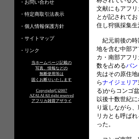
称されている人
・お問い合わせ
文献にもアフリ
・特定商取引法表示
とが記されてお
住し狩猟採集生
・個人情報保護方針
・サイトマップ
紀元前後の時
地を含む中部ア
・リンク
カ・南部アフリ
当ホームページ記載の
数を占める
バン
写真、情報などの
先はその原住地
無断使用等は
固くお断りいたします
ら
ナイジェリア
る)からコンゴ
Copyright(C)2007
AZALAI All right reserved
以後十数世紀に
アフリカ雑貨アザライ
り返しながら、
リカとも呼ばれ
った。