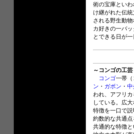
術の宝庫といわ
け継がれた伝統
される野生動物
カ好きの一バッ
とできる日が一
～コンゴの工芸
コンゴ
一帯（
ン
・
ガボン
・
中
われ、アフリカ
している。広大
特徴を一口で説
約数的な共通点
共通的な特徴と