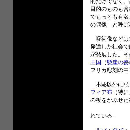
的だけでなく、
目的のものも含
でもっとも有名
の偶像」と呼ば
呪術像などは主
発達した社会で
が発展した。そ
王国
（
懸崖の髪
フリカ彫刻の中
木彫以外に眼
フィア布
（特に
の板をかぶせた
れている。
ルバ
・
クバ
・