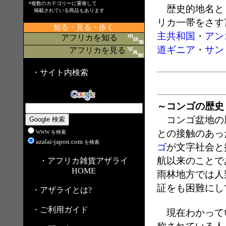
*複数のカテゴリーに重複して
歴史的地名と
掲載されている商品もあります
リカ一帯をさす
知る・見る・歩く
主共和国
・
アン
アフリカを知る
道ギニア
・
サン
アフリカを見る
・サイト内検索
～コンゴの歴史
コンゴ盆地の歴
との接触のあっ
WWW を検索
azalai-japon.com
を検索
ゴ
が文字社会と
航以来のことで
・アフリカ雑貨アザライ
HOME
雨林地方では人
証をも困難にし
・アザライとは?
・ご利用ガイド
現在わかって