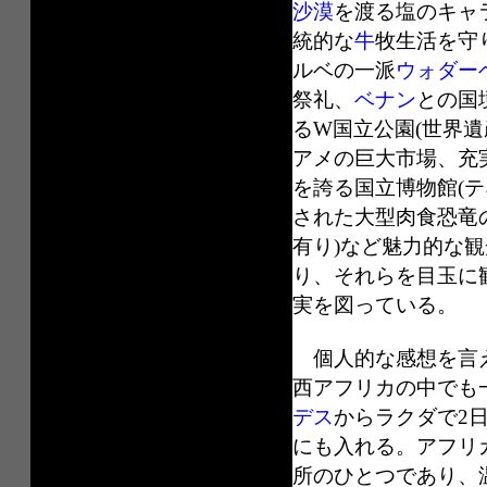
沙漠
を渡る塩のキャ
統的な
牛
牧生活を守
ルベの一派
ウォダー
祭礼、
ベナン
との国
るW国立公園(世界遺
アメの巨大市場、充
を誇る国立博物館(
された大型肉食恐竜
有り)など魅力的な
り、それらを目玉に
実を図っている。
個人的な感想を言え
西アフリカの中でも
デス
からラクダで2
にも入れる。アフリ
所のひとつであり、