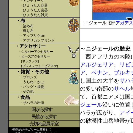
・アンティーク
・ひょうたん容器
・ひょうたん楽器
・ひょうたん雑貨
・布
ニジェール北部
アガデ
・染め布
・織り布
・アップリケetc.
〇〇
・アフリカンプリント
・アクセサリー
～ニジェールの歴史
・シルバーアクセサリー
西アフリカの内陸
・ビーズアクセサリー
(ネックレス)
アルジェリア
、
リビ
(ブレスレット・ピアスetc.)
・雑貨・その他
ア
、
ベナン
、
ブルキ
・ブロンズ
し国土の大半を
サハ
・うちわ・かご
・バッグ・袋物
の多い南部の
サヘル
・その他
て、首都ニアメは国
・食品
・サハラの岩塩
ジェール
沿いに位置
国から探す
〇
ハラが広がり、
アイ
民族から探す
の砂漠性山岳地帯が
売切れ品展示室
*複数のカテゴリーに重複して