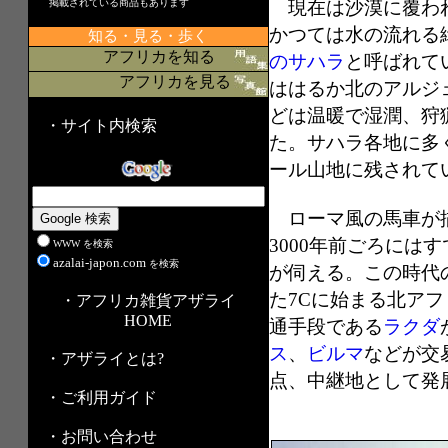
掲載されている商品もあります
現在は沙漠に覆わ
かつては水の流れる
知る・見る・歩く
アフリカを知る
のサハラ
と呼ばれて
アフリカを見る
ははるか北のアルジ
どは温暖で湿潤、狩
・サイト内検索
た。サハラ各地に多
ール山地に残されて
ローマ風の馬車が描
3000年前ごろに
WWW を検索
azalai-japon.com
を検索
が伺える。この時代
た7Cに始まる北アフ
・アフリカ雑貨アザライ
HOME
通手段である
ラクダ
ス
、
ビルマ
などが
・アザライとは?
点、中継地として発
・ご利用ガイド
・お問い合わせ