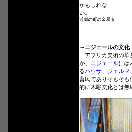
かもしれな
い。
首
近郊の町の金曜市
～ニジェールの文化
アフリカ美術の華
が、
ニジェール
には
る
ハウサ
、
ジェルマ
畜民でありそもそも
的に木彫文化とは無