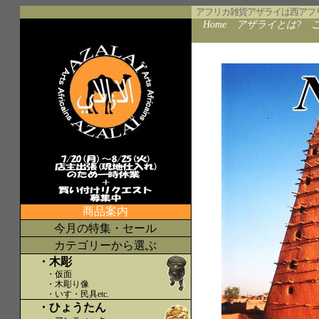
アフリカ雑貨アザライは西アフ
Home
アザライとは?
商品案内
今月の特集・セール
カテゴリーから選ぶ
・木彫
・仮面
・木彫り像
・いす・民具etc
.
・ひょうたん