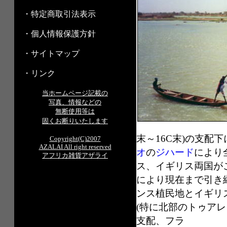
・特定商取引法表示
・個人情報保護方針
・サイトマップ
・リンク
当ホームページ記載の
写真、情報などの
無断使用等は
固くお断りいたします
末～16C末)の支配
Copyright(C)2007
AZALAI All right reserved
オ
の
ジハード
により
アフリカ雑貨アザライ
ス、イギリス両国が
により現在まで引き
ンス植民地とイギリ
(特に北部のトゥアレ
支配、フラ