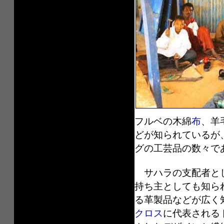
フルベの木綿
布
、羊
どが知られているが
グの工芸品の数々で
サハラの支配者とし
持ち主としても知ら
る革製品などが広く
クロス
に代表される