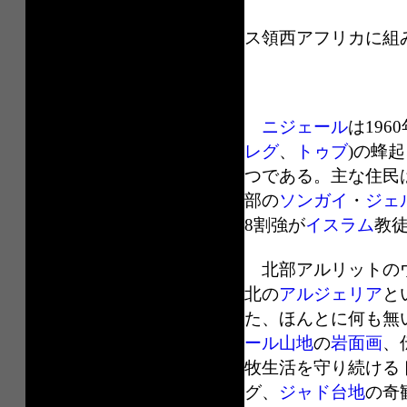
ニジェ
ス領西アフリカに組
ニジェール
は19
レグ
、
トゥブ
)の蜂
つである。主な住民
部の
ソンガイ
・
ジェ
8割強が
イスラム
教
北部アルリットのウ
北の
アルジェリア
と
た、ほんとに何も無
ール山地
の
岩面画
、
牧生活を守り続ける
グ、
ジャド台地
の奇