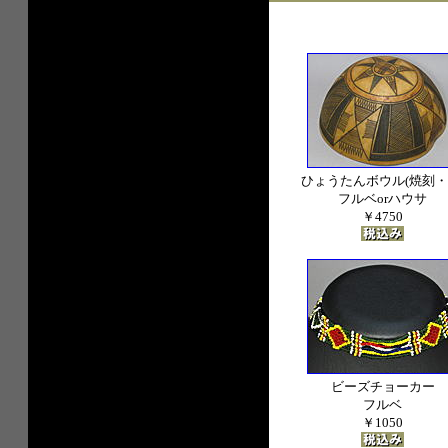
ひょうたんボウル(焼刻・
フルベorハウサ
￥4750
ビーズチョーカー
フルベ
￥1050