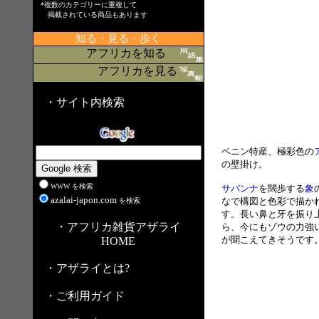
*複数のカテゴリーに重複して
掲載されている商品もあります
知る・見る・歩く
アフリカを知る
アフリカを見る
・サイト内検索
ベニン特産、極彩色の
の壁掛け。
WWW を検索
サバンナ
を闊歩する
象
azalai-japon.com
なで構図と色彩で描か
を検索
す。長い鼻と牙を振り
・アフリカ雑貨アザライ
ら、今にもゾウの力強
が聞こえてきそうです
HOME
・アザライとは?
・ご利用ガイド