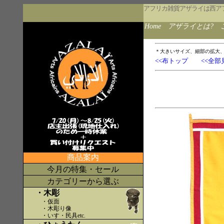
アフリカ雑貨アザライは西ア
Home
アザライとは?
＊大きいサイズ、細部の拡大
<<布トップ
<<全部
商品案内
今月の特集・セール
カテゴリーから選ぶ
・木彫
・仮面
・木彫り像
・いす・民具etc
.