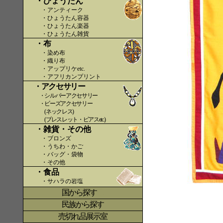
・ひょうたん
・アンティーク
・ひょうたん容器
・ひょうたん楽器
・ひょうたん雑貨
・布
・染め布
・織り布
・アップリケetc.
〇〇
・アフリカンプリント
・アクセサリー
・シルバーアクセサリー
・ビーズアクセサリー
(ネックレス)
(ブレスレット・ピアスetc.)
・雑貨・その他
・ブロンズ
・うちわ・かご
・バッグ・袋物
・その他
・食品
・サハラの岩塩
国から探す
〇
民族から探す
売切れ品展示室