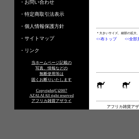
・お問い合わせ
・特定商取引法表示
・個人情報保護方針
＊大きいサイズ、細部の拡大
・サイトマップ
<<布トップ
<<全部
・リンク
当ホームページ記載の
写真、情報などの
無断使用等は
固くお断りいたします
Copyright(C)2007
AZALAI All right reserved
アフリカ雑貨アザライ
アフリカ雑貨アザ