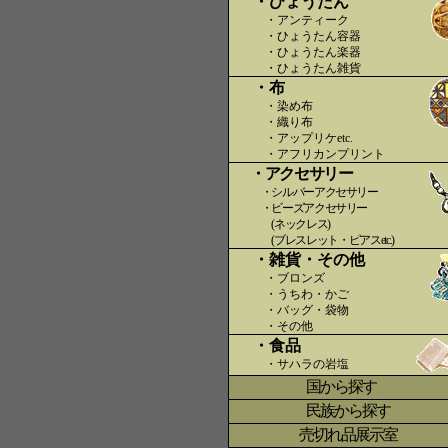
・ひょうたん
・アンティーク
・ひょうたん容器
・ひょうたん楽器
・ひょうたん雑貨
・布
・染め布
・織り布
・アップリケetc.
〇〇
・アフリカンプリント
・アクセサリー
・シルバーアクセサリー
・ビーズアクセサリー
(ネックレス)
(ブレスレット・ピアスetc.)
・雑貨・その他
・ブロンズ
・うちわ・かご
・バッグ・袋物
・その他
・食品
・サハラの岩塩
国から探す
〇
民族から探す
売切れ品展示室