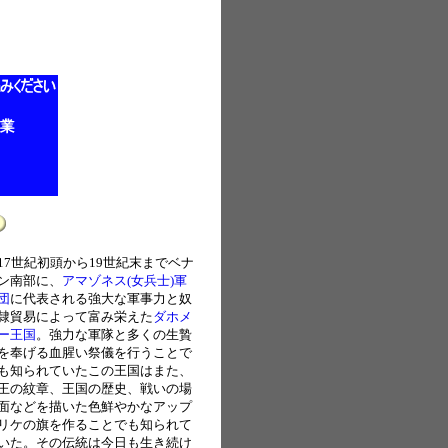
17世紀初頭から19世紀末までベナ
ン南部に、
アマゾネス(女兵士)軍
団
に代表される強大な軍事力と奴
隷貿易によって富み栄えた
ダホメ
ー王国
。強力な軍隊と多くの生贄
を奉げる血腥い祭儀を行うことで
も知られていたこの王国はまた、
王の紋章、王国の歴史、戦いの場
面などを描いた色鮮やかなアップ
リケの旗を作ることでも知られて
いた。その伝統は今日も生き続け