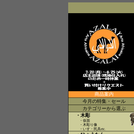
商品案内
今月の特集・セール
カテゴリーから選ぶ
・木彫
・仮面
・木彫り像
・いす・民具etc
.