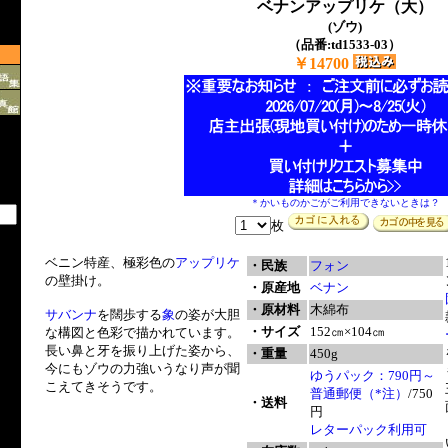
ベナンアップリケ（大）
(ゾウ)
（品番:td1533-03）
￥14700
＊かいものかごがご利用できないときは？
枚
ベニン特産、極彩色の
アップリケ
・民族
フォン
の壁掛け。
・原産地
ベナン
・原材料
木綿布
サバンナ
を闊歩する
象
の姿が大胆
・サイズ
152㎝×104㎝
な構図と色彩で描かれています。
長い鼻と牙を振り上げた姿から、
・重量
450g
今にもゾウの力強いうなり声が聞
ゆうパック：790円～
こえてきそうです。
普通郵便（*注）
/750
・送料
円
レターパック利用可