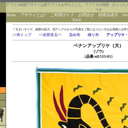
アフリカ雑貨アザライは西アフリカを中心とした、アフリカの雑貨・ひょうた
です
Home
アザライとは?
ご利用ガイド
お問合せ
特商法表示
Sit
Serch
＊大きいサイズ、細部の拡大、別アングルからの写真をご覧になりたい方はお気軽にお申
<<布トップ
<<全部見る>>
染め布
織り布
アップリケ
ベナンアップリケ（大）
(ゾウ)
（品番:td1533-03）