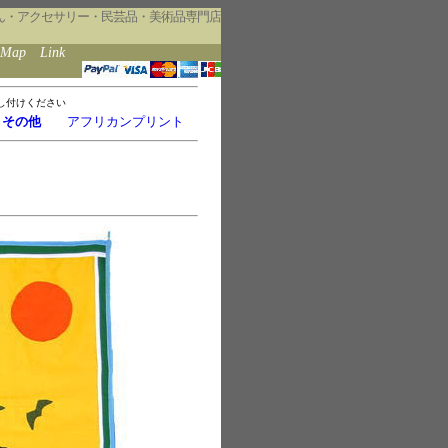
ん・アクセサリー・民芸品・美術品専門店
eMap
Link
し付けください
・その他
アフリカンプリント