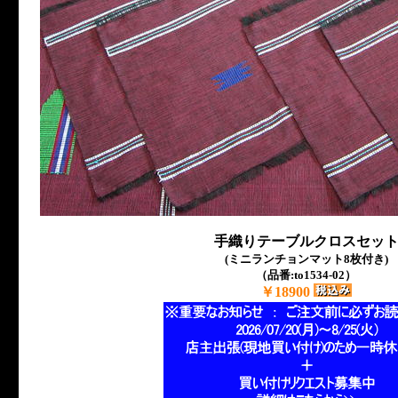
手織りテーブルクロスセッ
(ミニランチョンマット8枚付き)
（品番:to1534-02）
￥18900