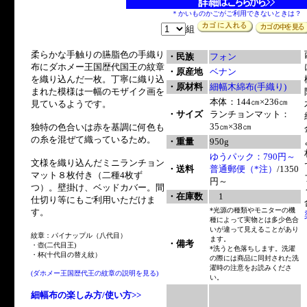
＊かいものかごがご利用できないときは？
組
柔らかな手触りの臙脂色の手織り
・民族
フォン
布にダホメー王国歴代国王の紋章
・原産地
ベナン
を織り込んだ一枚。丁寧に織り込
・原材料
細幅木綿布(手織り)
まれた模様は一幅のモザイク画を
本体：144㎝×236㎝
見ているようです。
・サイズ
ランチョンマット：
35㎝×38㎝
独特の色合いは赤を基調に何色も
の糸を混ぜて織っているため。
・重量
950g
ゆうパック：790円～
文様を織り込んだミニランチョン
・送料
普通郵便（*注）
/1350
マット８枚付き（二種4枚ず
円～
つ）。壁掛け、ベッドカバー。間
・在庫数
1
仕切り等にもご利用いただけま
*光源の種類やモニターの機
す。
種によって実物とは多少色合
いが違って見えることがあり
紋章：パイナップル（八代目）
ます。
・備考
・壺(二代目王)
*洗うと色落ちします。洗濯
・杯(十代目の替え紋）
の際には商品に同封された洗
濯時の注意をお読みくださ
(ダホメー王国歴代王の紋章の説明を見る)
い。
細幅布の楽しみ方/使い方>>