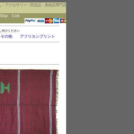
ん・アクセサリー・民芸品・美術品専門店
eMap
Link
し付けください
・その他
アフリカンプリント
ト