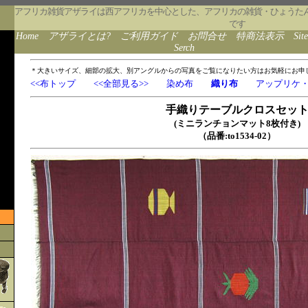
アフリカ雑貨アザライは西アフリカを中心とした、アフリカの雑貨・ひょうた
です
Home
アザライとは?
ご利用ガイド
お問合せ
特商法表示
Sit
Serch
＊大きいサイズ、細部の拡大、別アングルからの写真をご覧になりたい方はお気軽にお申
<<布トップ
<<全部見る>>
染め布
織り布
アップリケ
手織りテーブルクロスセッ
(ミニランチョンマット8枚付き)
（品番:to1534-02）