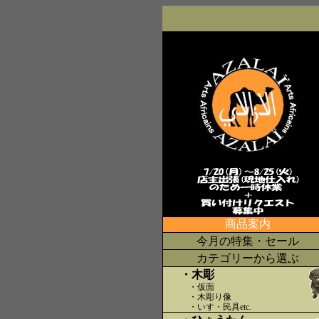
商品案内
今月の特集・セール
カテゴリーから選ぶ
・木彫
・仮面
・木彫り像
・いす・民具etc
.