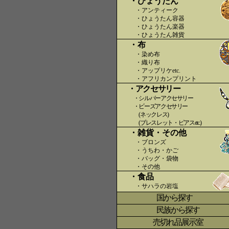
・ひょうたん
・アンティーク
・ひょうたん容器
・ひょうたん楽器
・ひょうたん雑貨
・布
・染め布
・織り布
・アップリケetc.
〇〇
・アフリカンプリント
・アクセサリー
・シルバーアクセサリー
・ビーズアクセサリー
(ネックレス)
(ブレスレット・ピアスetc.)
・雑貨・その他
・ブロンズ
・うちわ・かご
・バッグ・袋物
・その他
・食品
・サハラの岩塩
国から探す
〇
民族から探す
売切れ品展示室