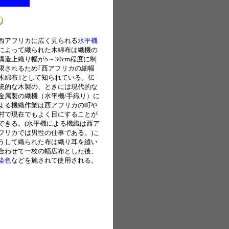
西アフリカに広く見られる
水平機
によって織られた木綿布は織機の
構造上織り幅が5～30cm程度に制
限されるため｢西アフリカの細幅
木綿布｣として知られている。伝
統的な木製の、ときには現代的な
金属製の織機（水平機/手織り）に
よる機織作業は西アフリカの町や
村で現在でもよく目にすることが
できる。(水平機による機織は西ア
フリカでは男性の仕事である。)こ
うして織られた布は織り耳を縫い
合わせて一枚の幅広布とした後、
染色
などを施されて使用される。