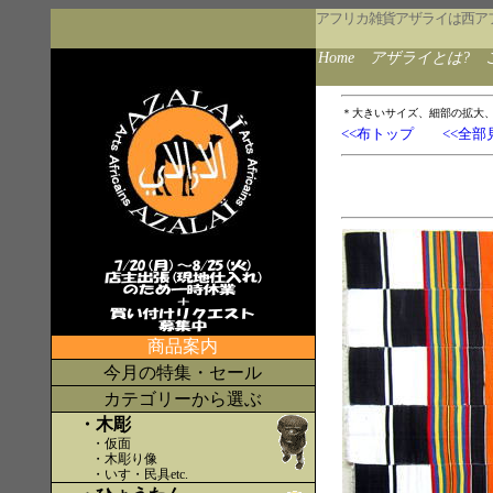
アフリカ雑貨アザライは西ア
Home
アザライとは?
＊大きいサイズ、細部の拡大
<<布トップ
<<全部
商品案内
今月の特集・セール
カテゴリーから選ぶ
・木彫
・仮面
・木彫り像
・いす・民具etc
.