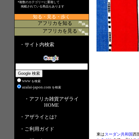
*複数のカテゴリーに重複して
掲載されている商品もあります
知る・見る・歩く
アフリカを知る
アフリカを見る
・サイト内検索
WWW を検索
azalai-japon.com
を検索
・アフリカ雑貨アザライ
HOME
・アザライとは?
・ご利用ガイド
東は
スーダン共和国
西