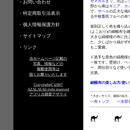
セネガル
まで、北は
ニ
・お問い合わせ
部から南は
ギニア
、
カ
で、
サヘル
の広大な地
・特定商取引法表示
る
牛
牧畜民フルベの布
・個人情報保護方針
規則正しく色を織り込
(よこおり)の細幅布を
・サイトマップ
大きな縞模様の布に仕
た。少しばかり縞がず
・リンク
もご愛嬌。
ド派手な原色の縞模様
当ホームページ記載の
一枚です。壁掛け、ベ
写真、情報などの
ー、間仕切りなど使い
無断使用等は
次第。
固くお断りいたします
細幅布の楽しみ方/使い
Copyright(C)2007
AZALAI All right reserved
アフリカ雑貨アザライ
＊大きいサイズ、細部の拡大
<<布トップ
<<全部