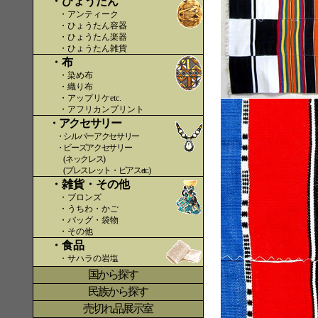
・ひょうたん
・アンティーク
・ひょうたん容器
・ひょうたん楽器
・ひょうたん雑貨
・布
・染め布
・織り布
・アップリケetc.
〇〇
・アフリカンプリント
・アクセサリー
・シルバーアクセサリー
・ビーズアクセサリー
(ネックレス)
(ブレスレット・ピアスetc.)
・雑貨・その他
・ブロンズ
・うちわ・かご
・バッグ・袋物
・その他
・食品
・サハラの岩塩
国から探す
〇
民族から探す
売切れ品展示室