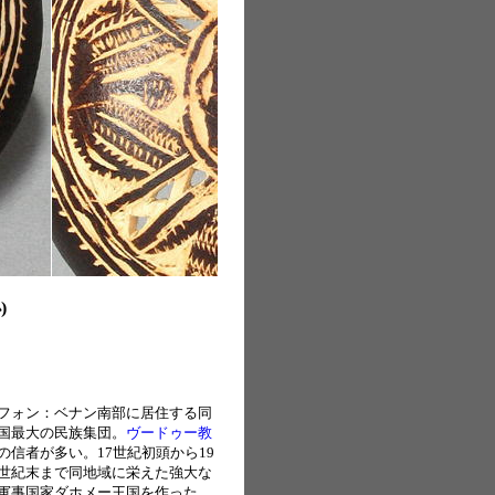
)
フォン：ベナン南部に居住する同
国最大の民族集団。
ヴードゥー教
の信者が多い。17世紀初頭から19
世紀末まで同地域に栄えた強大な
軍事国家ダホメー王国を作った。