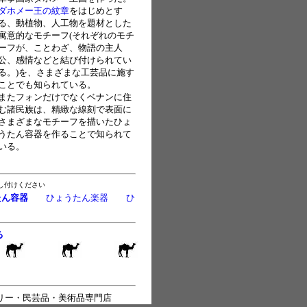
ダホメー王の紋章
をはじめとす
る、動植物、人工物を題材とした
寓意的なモチーフ(それぞれのモチ
ーフが、ことわざ、物語の主人
公、感情などと結び付けられてい
る。)を、さまざまな工芸品に施す
ことでも知られている。
またフォンだけでなくベナンに住
む諸民族は、精緻な線刻で表面に
さまざまなモチーフを描いたひょ
うたん容器を作ることで知られて
いる。
し付けください
たん容器
ひょうたん楽器
ひ
る
リー・民芸品・美術品専門店