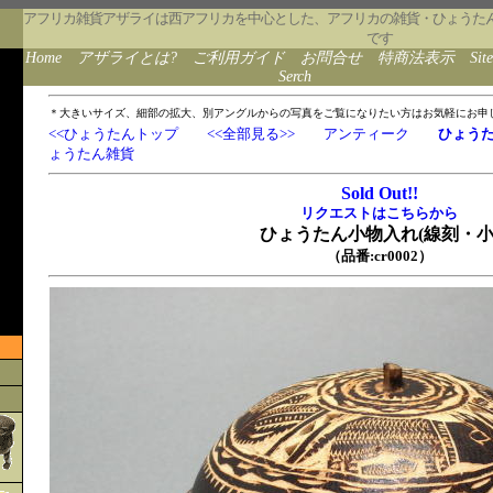
アフリカ雑貨アザライは西アフリカを中心とした、アフリカの雑貨・ひょうた
です
Home
アザライとは?
ご利用ガイド
お問合せ
特商法表示
Sit
Serch
＊大きいサイズ、細部の拡大、別アングルからの写真をご覧になりたい方はお気軽にお申
<<ひょうたんトップ
<<全部見る>>
アンティーク
ひょう
ょうたん雑貨
Sold Out!!
リクエストはこちらから
ひょうたん小物入れ(線刻・小
（品番:cr0002）