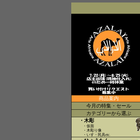
商品案内
今月の特集・セール
カテゴリーから選ぶ
・木彫
・仮面
・木彫り像
・いす・民具etc
.