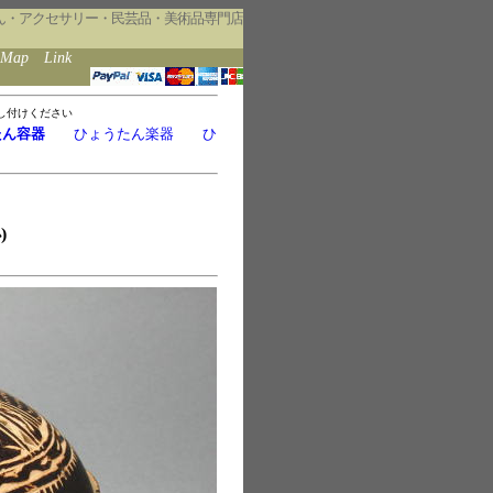
ん・アクセサリー・民芸品・美術品専門店
eMap
Link
し付けください
たん容器
ひょうたん楽器
ひ
)