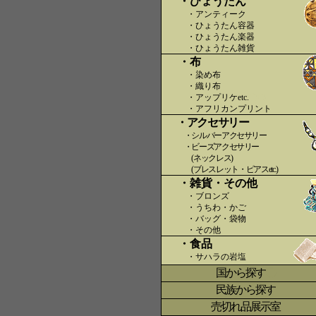
・ひょうたん
・アンティーク
・ひょうたん容器
・ひょうたん楽器
・ひょうたん雑貨
・布
・染め布
・織り布
・アップリケetc.
〇〇
・アフリカンプリント
・アクセサリー
・シルバーアクセサリー
・ビーズアクセサリー
(ネックレス)
(ブレスレット・ピアスetc.)
・雑貨・その他
・ブロンズ
・うちわ・かご
・バッグ・袋物
・その他
・食品
・サハラの岩塩
国から探す
〇
民族から探す
売切れ品展示室