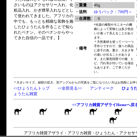
さいものはアクセサリー入れ、化
・重量
40g
粧品入れ、かぎ煙草入れなどとし
・送料
ゆうパック：790円～
て使われてきました。アフリカの
・在庫数
0
中でも、もっとも精緻な装飾を施
*光源の種類やモニターの機
したひょうたんを作ることで知ら
種によって実物とは多少色合
れたベナン。そのベナンからやっ
いが違って見えることがあり
てきた自信の一品です。】
ます。
＊天然素材を使って一つ一つ
手作りですので、個々の商品
・備考
に若干の色、重さ、大きさ等
の違いが出ることがありま
す。また製造段階での傷、ヒ
ビ、汚れ等が付いている場合
もあります。ご了承くださ
い。
＊大きいサイズ、細部の拡大、別アングルからの写真をご覧になりたい方はお気軽にお申
<<ひょうたんトップ
<<全部見る>>
アンティーク
ひょう
ょうたん雑貨
<<アフリカ雑貨アザライHomeへ戻
アフリカ雑貨アザライ：アフリカ雑貨・ひょうたん・アクセサ