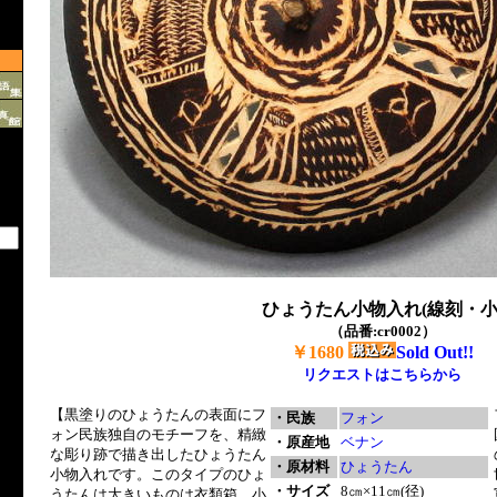
ひょうたん小物入れ(線刻・小
（品番:cr0002）
￥1680
Sold Out!!
リクエストはこちらから
【黒塗りのひょうたんの表面にフ
・民族
フォン
ォン民族独自のモチーフを、精緻
・原産地
ベナン
な彫り跡で描き出したひょうたん
・原材料
ひょうたん
小物入れです。このタイプのひょ
・サイズ
8㎝×11㎝(径)
うたんは大きいものは衣類箱、小