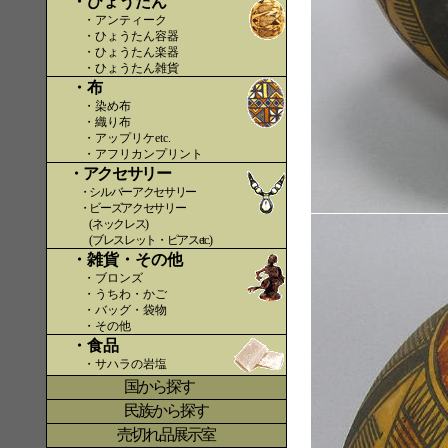
・ひょうたん
・アンティーク
・ひょうたん容器
・ひょうたん楽器
・ひょうたん雑貨
・布
・染め布
・織り布
・アップリケetc.
〇〇
・アフリカンプリント
・アクセサリー
・シルバーアクセサリー
・ビーズアクセサリー
(ネックレス)
(ブレスレット・ピアスetc.)
・雑貨・その他
・ブロンズ
・うちわ・かご
・バッグ・袋物
・その他
・食品
・サハラの岩塩
国から探す
〇
民族から探す
売切れ品展示室