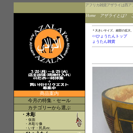
アフリカ雑貨アザライは西ア
Home
アザライとは?
＊大きいサイズ、細部の拡大
<<ひょうたんトップ
ょうたん雑貨
商品案内
今月の特集・セール
カテゴリーから選ぶ
・木彫
・仮面
・木彫り像
・いす・民具etc
.