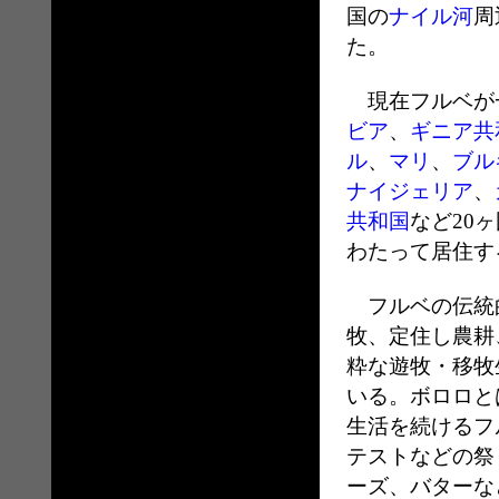
国の
ナイル河
周
た。
現在フルベが
ビア
、
ギニア共
ル
、
マリ
、
ブル
ナイジェリア
、
共和国
など20
わたって居住す
フルベの伝統
牧、定住し農耕
粋な遊牧・移牧
いる。ボロロと
生活を続けるフ
テストなどの祭
ーズ、バターな