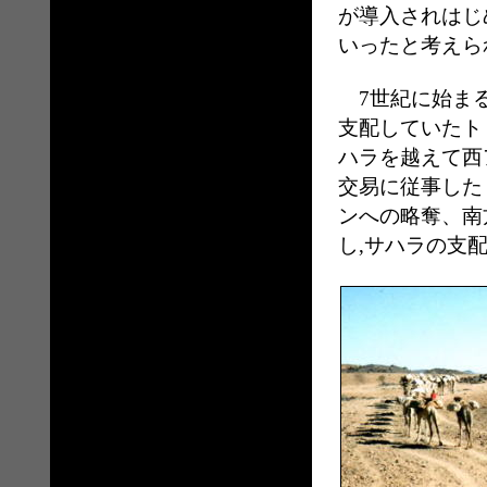
が導入されはじ
いったと考えら
7世紀に始まる
支配していたト
ハラを越えて西
交易に従事した
ンへの略奪、南
し,サハラの支