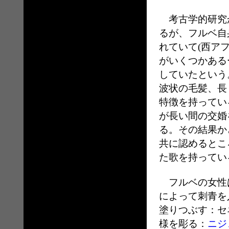
考古学的研究か
るが、フルベ自
れていて(西ア
がいくつかある
していたという
波状の毛髪、長
特徴を持ってい
が長い間の交婚
る。その結果か
共に認めるとこ
た歌を持ってい
フルベの女性
によって刺青を
塗りつぶす：セ
様を彫る：
ニジ