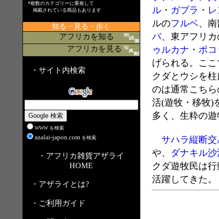
*複数のカテゴリーに重複して
ル
・
ガブラ
・
レ
掲載されている商品もあります
ルの
フルベ
、南
知る・見る・歩く
バ
、東アフリカ
アフリカを知る
アフリカを見る
ゥルカナ
・
ポコ
げられる。ここ
・サイト内検索
クダとウシを柱
のは通常こちら
活(遊牧・移牧
多く、生粋の遊
WWW を検索
azalai-japon.com
サハラ縦断交
を検索
や、
ダナキル沙
・アフリカ雑貨アザライ
クダ遊牧民は行
HOME
活躍してきた。
・アザライとは?
・ご利用ガイド