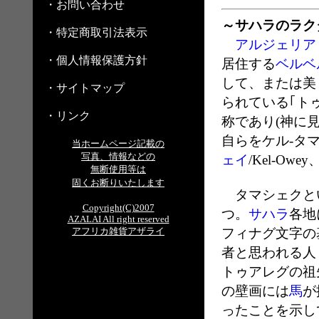
・お問い合わせ
～サハラのラク
・特定商取引法表示
アルジェリア
・個人情報保護方針
居住する
ベルベ
して、または美
・サイトマップ
られている｢トゥ
・リンク
称であり(神に
自らをケル-タマシ
当ホームページ記載の
写真、情報などの
ェイ
/Kel-Owey
無断使用等は
固くお断りいたします
タマシェクと
Copyright(C)2007
つ。
サハラ
各地
AZALAI All right reserved
アフリカ雑貨アザライ
フィナグ文字の
者と思われる人
トゥアレグの祖先
の壁画には
馬
が
ったことを示し