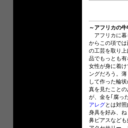
～アフリカの牛
アフリカに暮
からこの項では
の工芸を取り上
品でもっとも有
女性が身に着け
ングだろう。薄
して作った輪状
真を見たことの
が、金を｢腐っ
アレグ
とは対照
身具を好み、ね
鼻ピアスなども
アクセサリー、