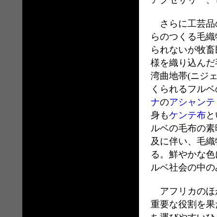
さらに工芸品の
らのつくる毛織
られないが牧畜
様を織り込んだ
湾曲地帯(ニジ
くられるフルベ
ナ
の
アシャンテ
身も
ケンテ布
と
ルベの毛布の素
及に伴い、毛織
る。鮮やかな色
ルベ社会の中の
アフリカのほ
重要な役割を果