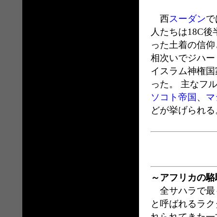
西
スーダン
で
人たちは18C
った土着の信仰
相次いでジハー
イスラム神権国
った。 主なフ
ソコト帝国
、
マ
どが挙げられる
～アフリカの駱
全サハラで最も
と呼ばれるラク
れられてきた一