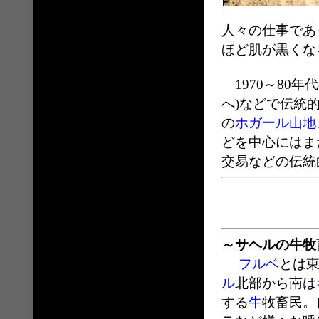
人々の仕事であ
ほど肌が黒くな
1970～80
へ)などで伝統
の
ホガール山地
どを中心にはま
交易などの伝統
～サヘルの牛牧
フルベ
とは
ル
北部から南は
する
牛
牧畜民。