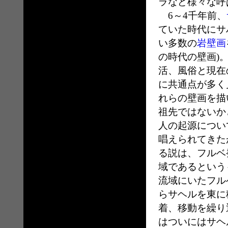
ラなど様々な呼
6～4千年前、
ていた時代にサ
い多数の
岩壁画
の時代の壁画)
活、風俗と現在
に共通点が多く
れらの壁画を描
祖先ではないか
人の起源につい
唱えられてきた
る説は、フルベ
域であるという
流域にいたフルベ
らサヘルを東に
着、移動を繰り
はついにはサヘ