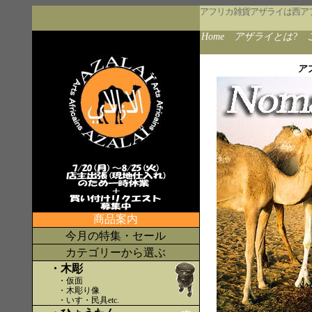
アフリカ雑貨アザライは西ア
Home
アザライとは?
ア
商品案内
今月の特集・セール
カテゴリーから選ぶ
・木彫
・仮面
・木彫り像
・いす・民具etc
.