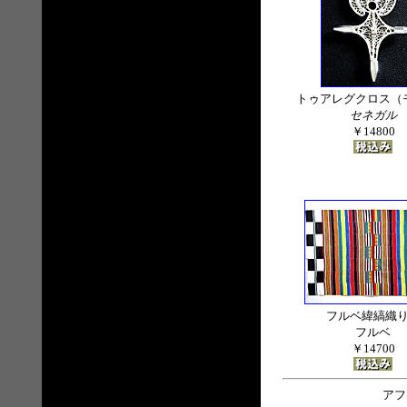
トゥアレグクロス（
セネガル
￥14800
フルベ緯縞織
フルベ
￥14700
アフ