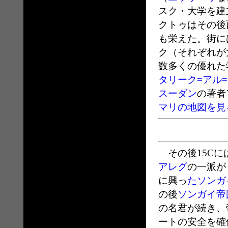
スク・大学を建
クトゥはその後
も栄えた。街に
ク（それぞれが
数多くの優れた
タリーク=アル
スーダン
の著者
マリの地図を見
その後15Cに
アレグ
の一派が
に興っ
たソンガ
の後
ソンガイ帝
の名君が続き、
ートの安全を確