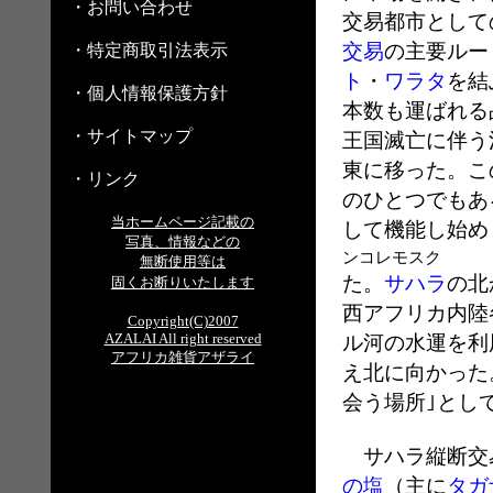
・お問い合わせ
交易都市として
交易
の主要ルー
・特定商取引法表示
ト
・
ワラタ
を結
・個人情報保護方針
本数も運ばれる
・サイトマップ
王国滅亡に伴う
東に移った。こ
・リンク
のひとつでもあ
当ホームページ記載の
して
写真、情報などの
ンコレモスク
無断使用等は
た。
サハラ
の北
固くお断りいたします
西アフリカ内陸
Copyright(C)2007
AZALAI All right reserved
ル河の水運を利
アフリカ雑貨アザライ
え北に向かった
会う場所｣とし
サハラ縦断交
の塩
（主に
タガ