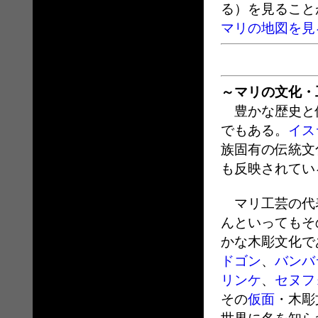
る）を見ること
マリの地図を見
～マリの文化・
豊かな歴史と
でもある。
イス
族固有の伝統文
も反映されてい
マリ工芸の代
んといってもそ
かな木彫文化で
ドゴン
、
バンバ
リンケ
、
セヌフ
その
仮面
・木彫