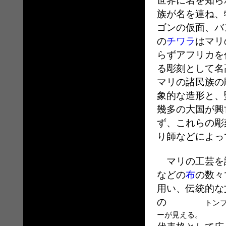
世界に名を知ら
族が名を連ね、
ゴンの仮面、バ
の
チワラ
はマリ
らずアフリカを
る彫刻として名
マリの諸民族の
象的な造形と、
幾多の大国が興
ず、これらの彫
り師などによっ
マリの工芸を
などの
布
の数々
用い、伝統的な
の
トン
ーが見える。