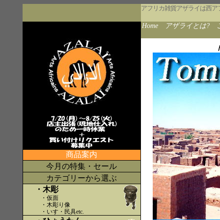
アフリカ雑貨アザライは西ア
Home
アザライとは?
商品案内
今月の特集・セール
カテゴリーから選ぶ
・木彫
・仮面
・木彫り像
・いす・民具etc
.