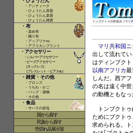
・ひょうたん
・アンティーク
・ひょうたん容器
・ひょうたん楽器
・ひょうたん雑貨
トンブクトゥ
の街並み（
マリ
・布
・染め布
・織り布
・アップリケetc.
〇〇
マリ共和国
ニ
・アフリカンプリント
・アクセサリー
出して流れてい
・シルバーアクセサリー
はティンブクト
・ビーズアクセサリー
(ネックレス)
以南アフリカ
最
(ブレスレット・ピアスetc.)
・雑貨・その他
しんだ。西アフ
・ブロンズ
の名は遠く中世
・うちわ・かご
・バッグ・袋物
の動機ともなっ
・その他
・食品
トンブクトゥ(
・サハラの岩塩
国から探す
〇
ためにブクトゥ
民族から探す
求められる。ト
売切れ品展示室
たは｢ブクトゥ