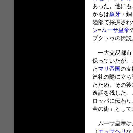
あった。他にも
からは
象牙
・銅
陸部で採掘され
ン=ムーサ皇帝
ブクトゥの伝説
一大交易都市と
保っていたが、
た
マリ帝国
の支
巡礼の際に立ち
たため、その後
逸話を残した。
ロッパに伝わり
金の街」として
ムーサ皇帝は
（
エッサヘリ
な