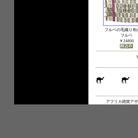
フルベの毛織り布(Ka
フルベ
￥24800
アフリカ雑貨アザ