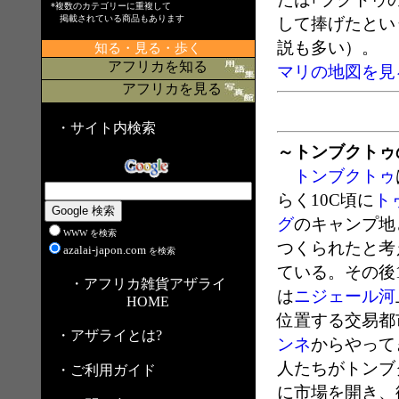
*複数のカテゴリーに重複して
掲載されている商品もあります
して捧げたとい
説も多い）。
知る・見る・歩く
アフリカを知る
マリの地図を見
アフリカを見る
・サイト内検索
～トンブクトゥ
トンブクトゥ
らく10C頃に
ト
グ
のキャンプ地
WWW を検索
つくられたと考
azalai-japon.com
を検索
ている。その後1
・アフリカ雑貨アザライ
は
ニジェール河
HOME
位置する交易都
・アザライとは?
ンネ
からやって
人たちがトンブ
・ご利用ガイド
に市場を開き、