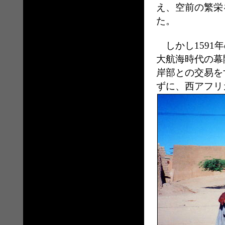
え、空前の繁栄
た。
しかし1591年
大航海時代の幕
岸部との交易を
ずに、西アフリ