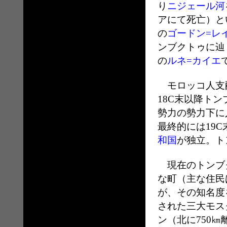
り
ニジェール河
アにて死亡）と
の
ゴードン=レ
ンブクトゥに辿
の
ルネ=カイエ
モロッコ人支
18C末以降トン
勢力の勢力下に
最終的には19C
和国
が独立。ト
現在のトンブク
な町（主な住民
が、その知名度
された三大モス
ン（北に750㎞