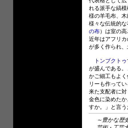
代表格として広
れる派手な縞模
様の羊毛布、木
様々な伝統的な
の布
）は室の高
近年はアフリカ
が多く作られ、
トンブクトゥ
が盛んである。
かご細工もよく
リーも作ってい
来た支配者に対
金色に染めたか
すか。」と言う
～豊かな歴
芸術・工芸