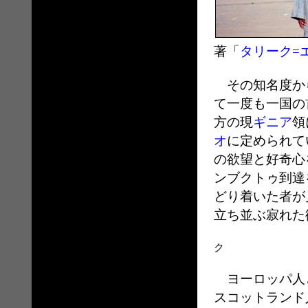
著「
タリーク=
その知名度から
て一度も一国の
方の現
ギニア
領
オ
に定められて
の欲望と好奇心
ンブクトゥ到達
どり着いた者が
立ち並ぶ寂れた
ク
ヨーロッパ人と
スコットランド