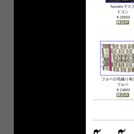
Satimbeマス
ドゴン
￥28800
フルベの毛織り布(Ka
フルベ
￥24800