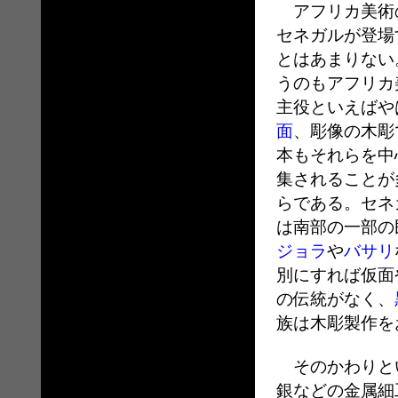
アフリカ美術
セネガルが登場
とはあまりない
うのもアフリカ
主役といえばや
面
、彫像の木彫
本もそれらを中
集されることが
らである。セネ
は南部の一部の
ジョラ
や
バサリ
別にすれば仮面
の伝統がなく、
族は木彫製作を
そのかわりとい
銀などの金属細