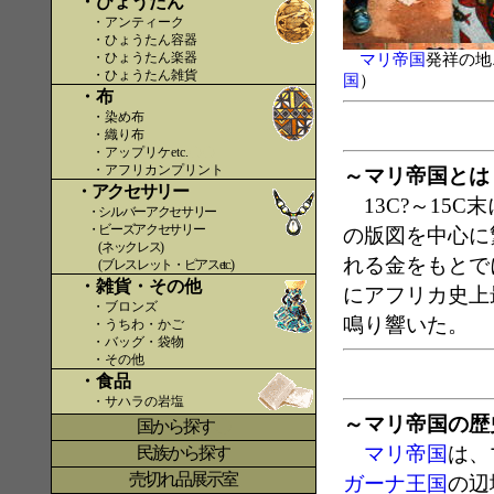
・ひょうたん
・アンティーク
・ひょうたん容器
・ひょうたん楽器
マリ帝国
発祥の地
・ひょうたん雑貨
国
）
・布
・染め布
・織り布
・アップリケetc.
〇〇
・アフリカンプリント
～マリ帝国とは
・アクセサリー
13C?～15C
・シルバーアクセサリー
・ビーズアクセサリー
の版図を中心に
(ネックレス)
れる金をもとで
(ブレスレット・ピアスetc.)
・雑貨・その他
にアフリカ史上
・ブロンズ
鳴り響いた。
・うちわ・かご
・バッグ・袋物
・その他
・食品
・サハラの岩塩
～マリ帝国の歴
国から探す
〇
マリ帝国
は、
民族から探す
売切れ品展示室
ガーナ王国
の辺