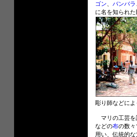
ゴン
、
バンバラ
に名を知られた
彫り師などによ
マリの工芸を
などの
布
の数々
用い、伝統的な