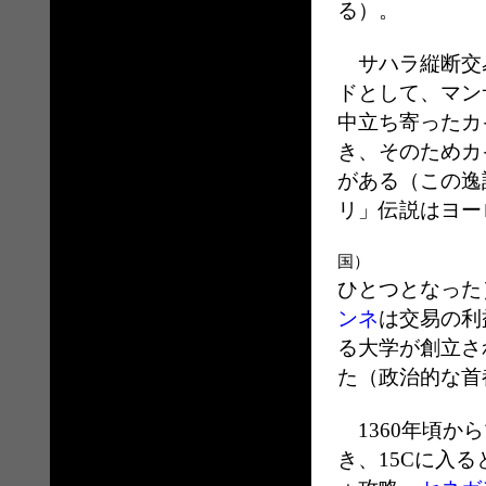
る）。
サハラ縦断交易
ドとして、マン
中立ち寄ったカ
き、そのためカ
がある（この逸
リ」伝説はヨー
マリ帝国発祥
国
ひとつとなった
ンネ
は交易の利
る大学が創立さ
た（政治的な首
1360年頃か
き、15Cに入る