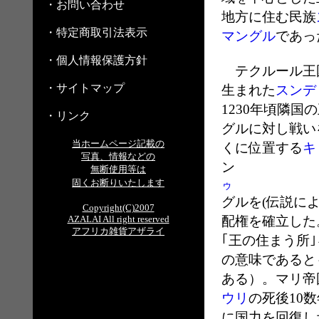
・お問い合わせ
地方に住む民族
・特定商取引法表示
マングル
であっ
・個人情報保護方針
テクルール王国
・サイトマップ
生まれた
スンデ
1230年頃隣
・リンク
グルに対し戦い
当ホームページ記載の
くに位置する
キ
写真、情報などの
ン
マリ
無断使用等は
固くお断りいたします
ゥ
グルを(伝説に
Copyright(C)2007
AZALAI All right reserved
配権を確立した
アフリカ雑貨アザライ
｢王の住まう所
の意味であると
ある）。マリ帝
ウリ
の死後10
に国力を回復し