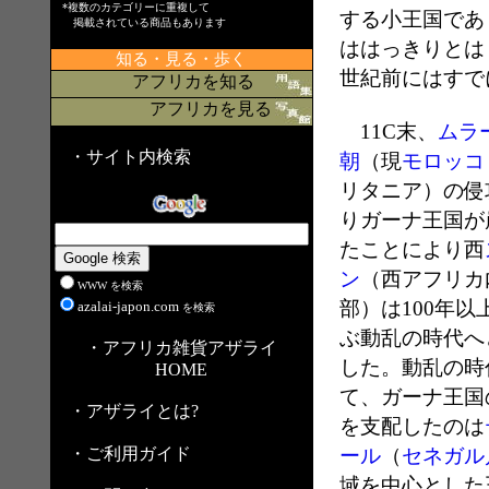
*複数のカテゴリーに重複して
する小王国であ
掲載されている商品もあります
ははっきりとは
知る・見る・歩く
世紀前にはすで
アフリカを知る
アフリカを見る
11C末、
ムラ
・サイト内検索
朝
（現
モロッコ
リタニア）の侵
りガーナ王国が
たことにより西
ン
（西アフリカ
WWW を検索
部）は100年以
azalai-japon.com
を検索
ぶ動乱の時代へ
・アフリカ雑貨アザライ
した。動乱の時
HOME
て、ガーナ王国
・アザライとは?
を支配したのは
・ご利用ガイド
ール
（
セネガル
域を中心とした