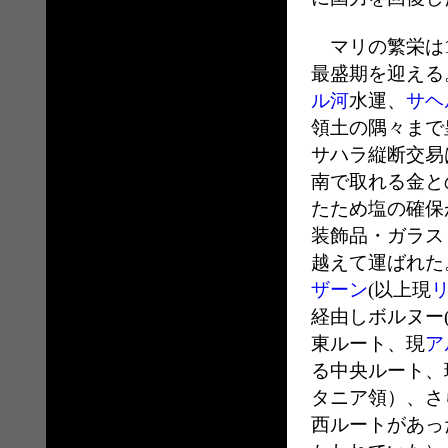
マリの繁栄は1
最盛期を迎える
ル河
水運、
サヘ
領土の隅々まで
サハラ縦断交易
南で取れる金と
たため塩の確保
装飾品・ガラス
越えて運ばれた
ザーン
(以上現
経由しボルヌー
東ルート、現
ア
る中央ルート、
タニア領）、さ
西ルートがあっ