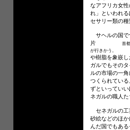
なアフリカ女性
れ」といわれる
セサリー類の種
サヘルの国で
片
首都ダカール
が行きかう。
や樹脂を象嵌し
ガルでもそのタ
ルの市場の一角
つくられている
ずといっていい
ネガルの職人た
セネガルの工
砂絵などのほか
んだ国でもある