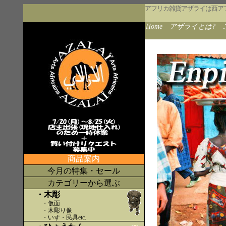
アフリカ雑貨アザライは西ア
Home
アザライとは?
商品案内
今月の特集・セール
カテゴリーから選ぶ
・木彫
・仮面
・木彫り像
・いす・民具etc
.