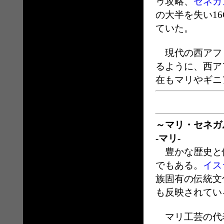
ゥ攻略、
セネガ
の大半を失い1
ていた。
現代の西アフリ
るように、西ア
在もマリやギニ
～マリ・セネガ
‐マリ-
豊かな歴史と
でもある。
イス
族固有の伝統文
も反映されてい
マリ工芸の代