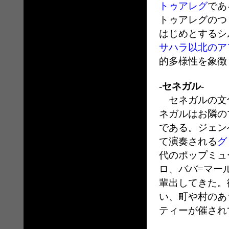
トゥアレグ
であ
トゥアレグのつ
はじめとするシ
サハラ以北のア
的多様性を象徴
‐セネガル-
セネガルの文化
ネガルはお隣の
である。ジェン
て演奏される
グ
代のポップミュ
ロ、ババ=マー
輩出してきた。
い、町や村のあ
ティーが催され