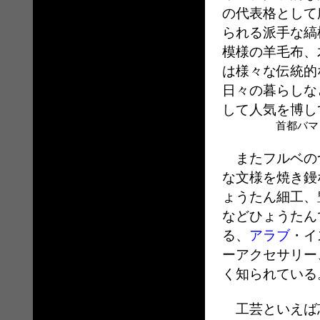
の代表格として
られる派手な縞
模様の羊毛布、
は様々な伝統的
日々の暮らしな
して人気を博し
首都バマコの工
またフルベの
な文様を焼き鏝
ょうたん細工、
などひょうたん
る、
アラブ
・イ
ーアクセサリー
く知られている
工芸といえば